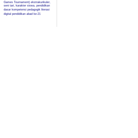
Games Tournament)
ekstrakurikuler,
seni tari, karakter siswa, pendidikan
dasar
kompetensi pedagogik
literasi
digital
pendidikan abad ke-21