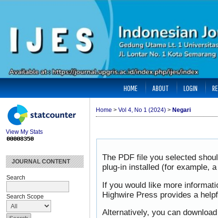
HOME
ABOUT
LOGIN
RE
Home
>
Vol 4, No 1 (2024)
>
Negari
View My Stats
The PDF file you selected shou
JOURNAL CONTENT
plug-in installed (for example, 
Search
If you would like more informat
Highwire Press provides a help
Search Scope
Alternatively, you can download