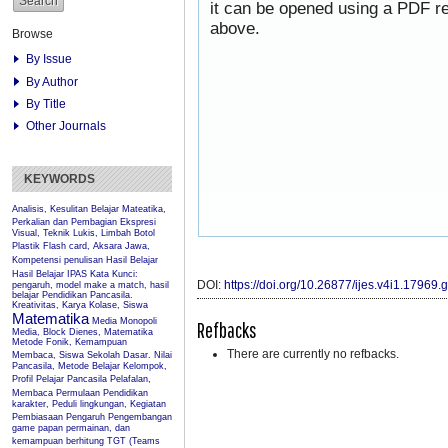
it can be opened using a PDF re
above.
Browse
By Issue
By Author
By Title
Other Journals
KEYWORDS
Analisis, Kesulitan Belajar Mateatika,
Perkalian dan Pembagian
Ekspresi
Visual, Teknik Lukis, Limbah Botol
Plastik
Flash card, Aksara Jawa,
Kompetensi penulisan
Hasil Belajar
Hasil Belajar IPAS
Kata Kunci:
DOI:
https://doi.org/10.26877/ijes.v4i1.17969
pengaruh, model make a match, hasil
belajar Pendidikan Pancasila.
Kreativitas, Karya Kolase, Siswa
Matematika
Media Monopoli
Refbacks
Media, Block Dienes, Matematika
Metode Fonik, Kemampuan
There are currently no refbacks.
Membaca, Siswa Sekolah Dasar.
Nilai
Pancasila, Metode Belajar Kelompok,
Profil Pelajar Pancasila
Pelafalan,
Membaca Permulaan
Pendidikan
karakter, Peduli lingkungan, Kegiatan
Pembiasaan
Pengaruh
Pengembangan
game papan permainan, dan
kemampuan berhitung
TGT (Teams