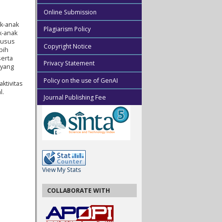
Online Submission
k-anak
Plagiarism Policy
k-anak
husus
Copyright Notice
bih
serta
Privacy Statement
 yang
Policy on the use of GenAI
ktivitas
l.
Journal Publishing Fee
View My Stats
COLLABORATE WITH