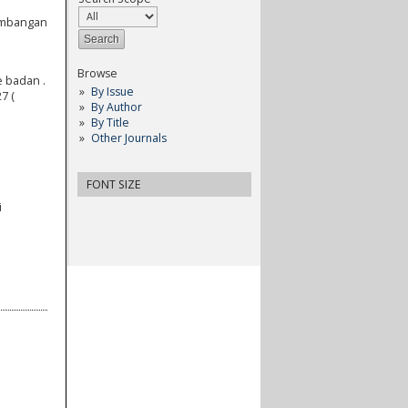
gembangan
Browse
e badan .
By Issue
7 (
By Author
By Title
Other Journals
.
FONT SIZE
i