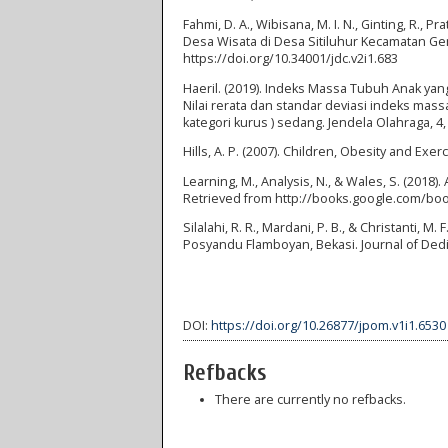
Fahmi, D. A., Wibisana, M. I. N., Ginting, R.
Desa Wisata di Desa Sitiluhur Kecamatan Gem
https://doi.org/10.34001/jdc.v2i1.683
Haeril. (2019). Indeks Massa Tubuh Anak yan
Nilai rerata dan standar deviasi indeks mass
kategori kurus ) sedang. Jendela Olahraga, 4,
Hills, A. P. (2007). Children, Obesity and Ex
Learning, M., Analysis, N., & Wales, S. (2018)
Retrieved from http://books.google.com/b
Silalahi, R. R., Mardani, P. B., & Christanti, 
Posyandu Flamboyan, Bekasi. Journal of Dedic
DOI:
https://doi.org/10.26877/jpom.v1i1.6530
Refbacks
There are currently no refbacks.