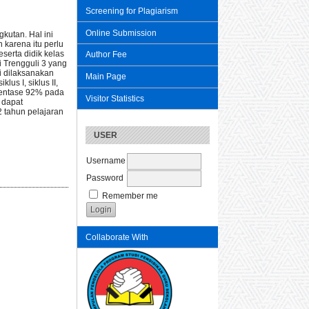
Screening for Plagiarism
Online Submission
gkutan. Hal ini
 karena itu perlu
serta didik kelas
Author Fee
i Trengguli 3 yang
ni dilaksanakan
Main Page
us I, siklus II,
rsentase 92% pada
Visitor Statistics
e
dapat
 tahun pelajaran
USER
Username
Password
Remember me
Collaborate With