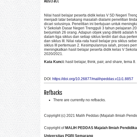
Abstract
Nilai hasil belajar peserta didik kelas V SD Negeri Tre
menjadi latar belakang masalah dialami penelitian tind
dicari solusinya. Penelitian ini bertujuan untuk mening
V Sekolah Dasar Negeri Trengguli 3 tahun pelajaran 202
berjumlah 26 orang. Adapun objek yang diteliti adalah h
dalam tiga siklus dan setiap siklus terdiri dari dua pert
dan siklus III. Nilai rata-rata hasil belajar pra sikl
siklus III pertemuan 2. Kesimpulannya ialah, proses
meningkatkan hasil belajar peserta didik kelas V Se
2020/2021.
Kata Kunci:
hasil belajar, think, pair, and share, tema 8.
DOI:
https://doi.org/10.26877/malihpeddas.v11i1.8857
Refbacks
There are currently no refbacks.
Copyright (c) 2021 Malih Peddas (Majalah Ilmiah Pendi
Copyright of
MALIH PEDDAS
Majalah Ilmiah Pendidik
Universitas PGRI Semarang