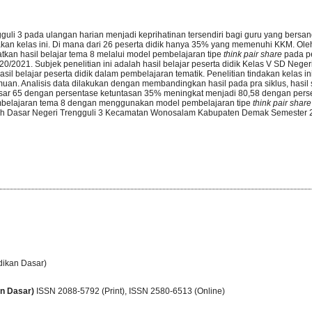
ngguli 3 pada ulangan harian menjadi keprihatinan tersendiri bagi guru yang bersan
akan kelas ini. Di mana dari 26 peserta didik hanya 35% yang memenuhi KKM. Oleh
katkan hasil belajar tema 8 melalui model pembelajaran tipe
think pair share
pada pe
0/2021. Subjek penelitian ini adalah hasil belajar peserta didik Kelas V SD Neger
asil belajar peserta didik dalam pembelajaran tematik. Penelitian tindakan kelas i
emuan. Analisis data dilakukan dengan membandingkan hasil pada pra siklus, hasil sikl
us sebesar 65 dengan persentase ketuntasan 35% meningkat menjadi 80,58 dengan pe
 pembelajaran tema 8 dengan menggunakan model pembelajaran tipe
think pair shar
kolah Dasar Negeri Trengguli 3 Kecamatan Wonosalam Kabupaten Demak Semester 2
dikan Dasar)
an Dasar)
ISSN 2088-5792 (Print)
, ISSN
2580-6513 (Online)