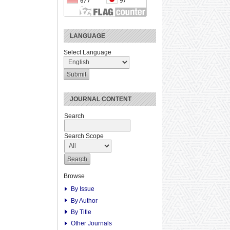
LANGUAGE
Select Language
JOURNAL CONTENT
Search
Search Scope
Browse
By Issue
By Author
By Title
Other Journals