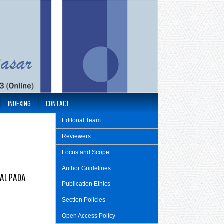
INDEXING
CONTACT
Editorial Team
Reviewers
Focus and Scope
Author Guidelines
UAL PADA
Publication Ethics
Section Policies
Open Access Policy