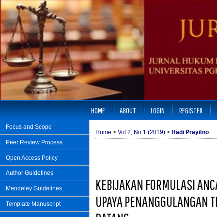
HOME
ABOUT
LOGIN
REGISTER
Focus and Scope
Home
>
Vol 2, No 1 (2019)
>
Hadi Prayitno
Peer Review Process
Open Access Policy
Author Guidelines
KEBIJAKAN FORMULASI ANC
Mendeley Guidelines
UPAYA PENANGGULANGAN TI
Template Manuscript