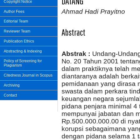
DATANG
Copyright Notice
Ahmad Hadi Prayitno
Author Fees
Editorial Team
Abstract
Reviewer Team
Publication Ethics
Abstracting & Indexing
Abstrak :
Undang-Undang
No. 20 Tahun 2001 tenta
Policy of Screening for
Plagiarism
dalam praktiknya telah 
diantaranya adalah berka
Citedness Journal in Scopus
pemidanaan yang dirasa m
Archiving
swasta dalam perkara tin
Contact
keuangan negara sejumla
pidana penjara minimal 4
mempunyai jabatan dan m
Rp.500.000.000.00 di nya
korupsi sebagaimana yang
dengan pidana selama 1 t