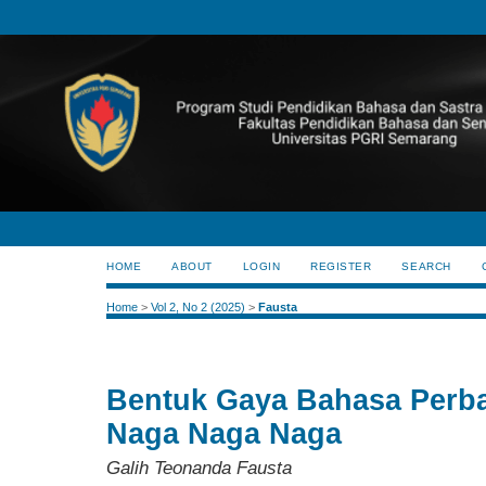
HOME
ABOUT
LOGIN
REGISTER
SEARCH
Home
>
Vol 2, No 2 (2025)
>
Fausta
Bentuk Gaya Bahasa Perb
Naga Naga Naga
Galih Teonanda Fausta