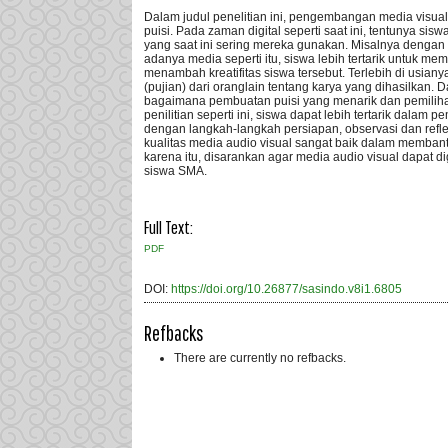
Dalam judul penelitian ini, pengembangan media visua
puisi. Pada zaman digital seperti saat ini, tentunya s
yang saat ini sering mereka gunakan. Misalnya dengan 
adanya media seperti itu, siswa lebih tertarik untuk me
menambah kreatifitas siswa tersebut. Terlebih di usi
(pujian) dari oranglain tentang karya yang dihasilkan. D
bagaimana pembuatan puisi yang menarik dan pemiliha
penilitian seperti ini, siswa dapat lebih tertarik dala
dengan langkah-langkah persiapan, observasi dan refle
kualitas media audio visual sangat baik dalam membantu
karena itu, disarankan agar media audio visual dapat d
siswa SMA.
Full Text:
PDF
DOI:
https://doi.org/10.26877/sasindo.v8i1.6805
Refbacks
There are currently no refbacks.