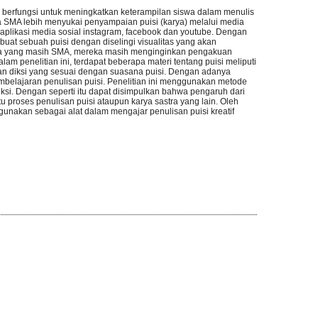
l berfungsi untuk meningkatkan keterampilan siswa dalam menulis
iswa SMA lebih menyukai penyampaian puisi (karya) melalui media
aplikasi media sosial instagram, facebook dan youtube. Dengan
mbuat sebuah puisi dengan diselingi visualitas yang akan
anya yang masih SMA, mereka masih menginginkan pengakuan
alam penelitian ini, terdapat beberapa materi tentang puisi meliputi
n diksi yang sesuai dengan suasana puisi. Dengan adanya
m pembelajaran penulisan puisi. Penelitian ini menggunakan metode
ksi. Dengan seperti itu dapat disimpulkan bahwa pengaruh dari
 proses penulisan puisi ataupun karya sastra yang lain. Oleh
igunakan sebagai alat dalam mengajar penulisan puisi kreatif