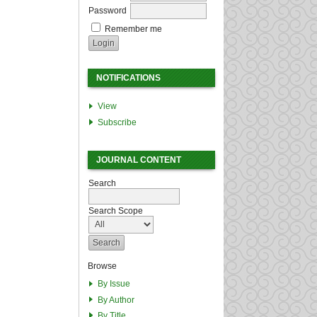
Password
Remember me
NOTIFICATIONS
View
Subscribe
JOURNAL CONTENT
Search
Search Scope
Browse
By Issue
By Author
By Title