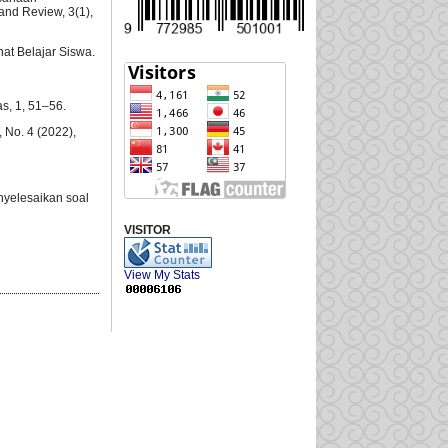
and Review, 3(1),
at Belajar Siswa.
s, 1, 51–56.
 No. 4 (2022),
enyelesaikan soal
VISITOR
View My Stats