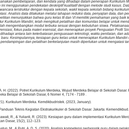
sanakan pembelajaran, dan kendala yang dihadapi dalam penerapan Kurikulum M
n ini menggunakan pendekatan deskriptif kualitatif dengan metode studi kasus. Dat
wancara terstruktur dengan kepala sekolah, wakil kepala sekolah bidang kurikulum,
tasi. Analisis data dilakukan melalui tahapan reduksi data, penyajian data, dan p
nelitian menunjukkan bahwa guru kelas III dan VI memiliki pemahaman yang baik t
uktur Kurikulum Mandiri, telah mengikuti pelatihan dan komunitas belajar untuk me
 telah mengembangkan modul terbuka sesuai dengan kebutuhan siswa. Pelaksana
rensiasi, fokus pada materi esensial, dan menerapkan proyek Penguatan Profil Si
dihadapi antara lain keterbatasan penguasaan teknologi, waktu penilaian, dan ad
baru. Kesimpulannya, kesiapan guru kelas untuk menerapkan Kurikulum Mandiri 
un pendampingan dan pelatihan berkelanjutan masih diperlukan untuk mengatasi t
. H. (2022). Potret Kurikulum Merdeka, Wujud Merdeka Belajar di Sekolah Dasar. 
ka Belajar di Sekolah Dasar, 6 Nomer 4, 7174 - 7189 .
21). Kurikulum Merdeka. Kemdikbudristek. (2023, January).
anduan Teknis Kegiatan Ekstrakurikuler di Sekolah Dasar. Jakarta: Kemendikbud.
wati, R., & Yulianti, R. (2023). Kesiapan guru dalam implementasi Kurikulum Mer
kan Dasar, 15(2), 112–123.
anatun, M., & Putri, A. D. S. (2020). Analisis kompetensi pedagogik guru dalam pela