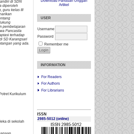
Download Panduan Unggah
andiri di SDN
Artikel
a diperoleh
 guru kelas III
enarikan
USER
entang
ndukung
an pembelajaran
Username
swa Pancasila
aptasi terhadap
Password
di SD Karangsari
antangan yang ada.
Remember me
INFORMATION
For Readers
For Authors
For Librarians
Potret Kurikulum
ISSN
2985-5012
(online)
deka di sekolah
ksanaan