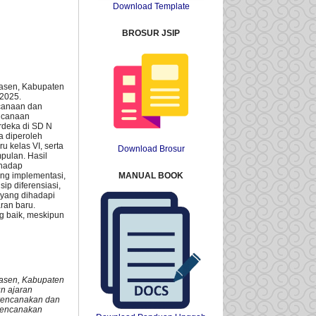
Download Template
BROSUR JSIP
basen, Kabupaten
/2025.
ncanaan dan
encanaan
rdeka di SD N
a diperoleh
u kelas VI, serta
Download Brosur
mpulan. Hasil
rhadap
MANUAL BOOK
ung implementasi,
p diferensiasi,
 yang dihadapi
ran baru.
g baik, meskipun
basen, Kabupaten
n ajaran
erencanakan dan
erencanakan