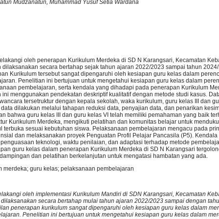
zanatun Mudzanatun, Muhammad Yusuf Setia Wardana
ar belakangi oleh penerapan Kurikulum Merdeka di SD N Karangsari, Kecamatan Ke
 dilaksanakan secara bertahap sejak tahun ajaran 2022/2023 sampai tahun 2024
an Kurikulum tersebut sangat dipengaruhi oleh kesiapan guru kelas dalam pere
aran. Penelitian ini bertujuan untuk mengetahui kesiapan guru kelas dalam per
anaan pembelajaran, serta kendala yang dihadapi pada penerapan Kurikulum Me
n ini menggunakan pendekatan deskriptif kualitatif dengan metode studi kasus. Dat
wancara tersetruktur dengan kepala sekolah, waka kurikulum, guru kelas III dan gur
 data dilakukan melalui tahapan reduksi data, penyajian data, dan penarikan kesi
an bahwa guru kelas III dan guru kelas VI telah memiliki pemahaman yang baik te
uktur Kurikulum Merdeka, mengikuti pelatihan dan komunitas belajar untuk menduk
 terbuka sesuai kebutuhan siswa. Pelaksanaan pembelajaran mengacu pada prinsi
ensial dan melaksanakan proyek Penguatan Profil Pelajar Pancasila (P5). Kendala
n penguasaan teknologi, waktu penilaian, dan adaptasi terhadap metode pembelaja
pan guru kelas dalam penerapan Kurikulum Merdeka di SD N Karangsari tergolon
dampingan dan pelatihan berkelanjutan untuk mengatasi hambatan yang ada.
um merdeka; guru kelas; pelaksanaan pembelajaran
arbelakangi oleh implementasi Kurikulum Mandiri di SDN Karangsari, Kecamatan Ke
dilaksanakan secara bertahap mulai tahun ajaran 2022/2023 sampai dengan tahu
lan penerapan kurikulum sangat dipengaruhi oleh kesiapan guru kelas dalam m
jaran. Penelitian ini bertujuan untuk mengetahui kesiapan guru kelas dalam m