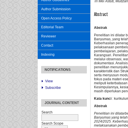
Author Guidelines
Tri Mei Astuti, Mud
Author Submission
Abstract
Open Access Policy
Editorial Team
Abstrak
Penelitian ini dilat
Reviewer
Banyumas, yang telah
Keberhasilan penerap
Contact
pelaksanaan pembelaj
pembelajaran, pelaks
Indexing
Karangsari. Penelitia
melalui observasi, wa
dokumentasi. Analisis
penelitian menunjukk
NOTIFICATIONS
karakteristik dan Str
serta menyusun modul
fokus pada materi es
View
meliputi keterbatasa
Kesimpulannya, kesia
Subscribe
masih diperlukan pen
Kata kunci
: kurikul
JOURNAL CONTENT
Abstrak
Search
Penelitian ini dilat
Banyumas yang telah 
2024/2025. Keberhasi
Search Scope
melaksanakan pembela