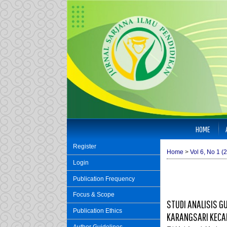
HOME
Register
Home
>
Vol 6, No 1 (
Login
Publication Frequency
Focus & Scope
STUDI ANALISIS G
Publication Ethics
KARANGSARI KEC