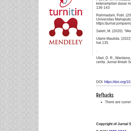
keterampilan dasar m
136-143
Rahmadani, Putri. (2
Universitas Mahaputr
https://jurnal.jompar
Saleh, M. (2020). “M
Utami Maulida. (2022)
hal.135.
.
Utari, D. R., Wardana
cerita. Jurnal Ilmiah 
DOI:
https://doi.org/1
Refbacks
There are curren
Copyright of
Jurnal S