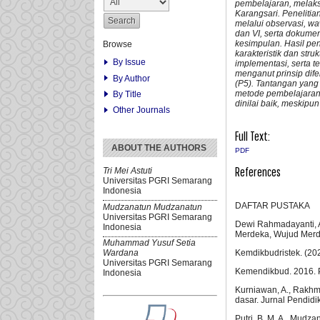
pembelajaran, melak
Karangsari. Penelitia
melalui observasi, wa
dan VI, serta dokumen
kesimpulan. Hasil pe
Browse
karakteristik dan str
By Issue
implementasi, serta
menganut prinsip dife
By Author
(P5). Tantangan yang 
metode pembelajaran 
By Title
dinilai baik, meskip
Other Journals
Full Text:
ABOUT THE AUTHORS
PDF
References
Tri Mei Astuti
Universitas PGRI Semarang
Indonesia
DAFTAR PUSTAKA
Mudzanatun Mudzanatun
Universitas PGRI Semarang
Dewi Rahmadayanti, A
Indonesia
Merdeka, Wujud Merde
Muhammad Yusuf Setia
Kemdikbudristek. (20
Wardana
Universitas PGRI Semarang
Kemendikbud. 2016. P
Indonesia
Kurniawan, A., Rakhma
dasar. Jurnal Pendidi
Putri, B. M. A., Mudz