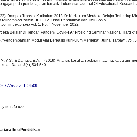
engajar pada pembelajaran tematik. Indonesian Journal Of Educational Research 
022). Dampak Transisi Kurikulum 2013 Ke Kurikulum Merdeka Belajar Terhadap Min
a Muhammad Yamin, JUPEIS: Jurnal Pendidikan dan Ilmu Sosial
nd.com/index.php/jp Vol. 1. No. 4 November 2022
erdeka Belajar Di Tengah Pandemi Covid-19.” Prosiding Seminar Nasional Hardikna
. "Pengembangan Modul Ajar Berbasis Kurikulum Merdeka". Jurnal Tarbawi, Vol. 5,
, M. Y. S., & Damayani, A. T. (2019). Analisis kesulitan belajar matematika dalam m
Sekolah Dasar, 3(4), 534-540
0.26877/jsip.v6i1.24509
tly no refbacks.
arjana Ilmu Pendidikan