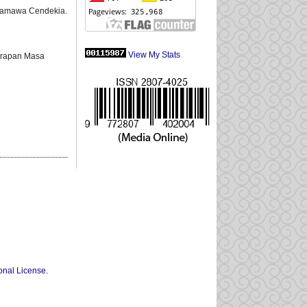
T Samawa Cendekia.
View My Stats
Harapan Masa
onal License
.