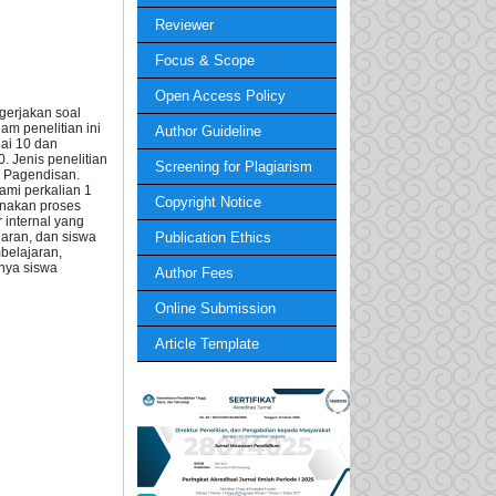
Reviewer
Focus & Scope
Open Access Policy
gerjakan soal
am penelitian ini
Author Guideline
pai 10 dan
 Jenis penelitian
Screening for Plagiarism
ri Pagendisan.
ami perkalian 1
Copyright Notice
unakan proses
 internal yang
Publication Ethics
jaran, dan siswa
belajaran,
nya siswa
Author Fees
Online Submission
Article Template