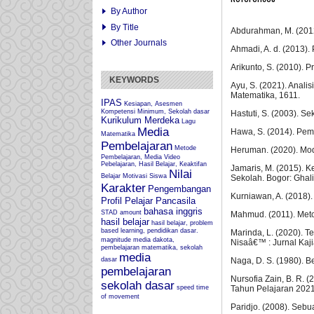
By Author
By Title
Abdurahman, M. (2012)
Other Journals
Ahmadi, A. d. (2013). 
Arikunto, S. (2010). 
KEYWORDS
Ayu, S. (2021). Anali
Matematika, 1611.
IPAS
Kesiapan, Asesmen
Kompetensi Minimum, Sekolah dasar
Hastuti, S. (2003). S
Kurikulum Merdeka
Lagu
Media
Hawa, S. (2014). Pemb
Matematika
Pembelajaran
Metode
Heruman. (2020). Mod
Pembelajaran, Media Video
Pebelajaran, Hasil Belajar, Keaktifan
Jamaris, M. (2015). 
Nilai
Belajar
Motivasi Siswa
Sekolah. Bogor: Ghali
Karakter
Pengembangan
Kurniawan, A. (2018)
Profil Pelajar Pancasila
bahasa inggris
STAD
amount
Mahmud. (2011). Meto
hasil belajar
hasil belajar, problem
based learning, pendidikan dasar.
Marinda, L. (2020). 
magnitude
media dakota,
Nisaâ€™ : Jurnal Ka
pembelajaran matematika, sekolah
media
dasar
Naga, D. S. (1980). 
pembelajaran
Nursofia Zain, B. R.
sekolah dasar
speed
time
Tahun Pelajaran 2021
of movement
Paridjo. (2008). Sebu