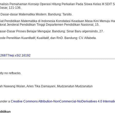
). Analisis Pemahaman Konsep Operasi Hitung Perkalian Pada Siswa Kelas III SDI
asar, 121-136.
. Dasar-dasar Matematika Modern. Bandung: Tarsito.
 Kiat Pendidikan Matematika di Indonesia Konstatasi Keadaan Masa Kini Menuju 
ktorat Jenderal Pendidikan Tinggi Departemen Pendidikan Nasional, 15.
Dasar-Dasar Proses Belajar Mengajar. Bandung: Sinar Baru algensindo, 27.
de Penelitian Kuantitatif, Kualitatif, dan RnD. Bandung: CV. Alfabeta.
10.26877/wp.v3i2.16192
tly no refbacks.
Diah Nawang Wulan, Aries Tika Damayani, Mudzanatun Mudzanatun
 under a
Creative Commons Attribution-NonCommercial-NoDerivatives 4.0 Internati
didikan