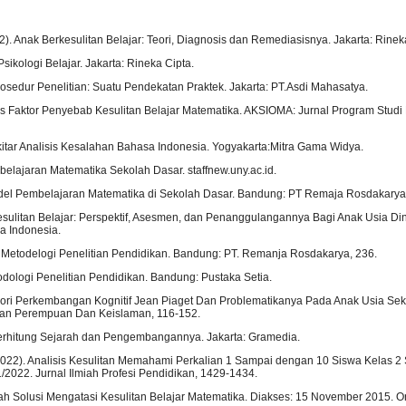
. Anak Berkesulitan Belajar: Teori, Diagnosis dan Remediasisnya. Jakarta: Rinek
Psikologi Belajar. Jakarta: Rineka Cipta.
Prosedur Penelitian: Suatu Pendekatan Praktek. Jakarta: PT.Asdi Mahasatya.
sis Faktor Penyebab Kesulitan Belajar Matematika. AKSIOMA: Jurnal Program Studi
ekitar Analisis Kesalahan Bahasa Indonesia. Yogyakarta:Mitra Gama Widya.
elajaran Matematika Sekolah Dasar. staffnew.uny.ac.id.
el Pembelajaran Matematika di Sekolah Dasar. Bandung: PT Remaja Rosdakarya 
Kesulitan Belajar: Perspektif, Asesmen, dan Penanggulangannya Bagi Anak Usia Di
a Indonesia.
. Metodelogi Penelitian Pendidikan. Bandung: PT. Remanja Rosdakarya, 236.
dologi Penelitian Pendidikan. Bandung: Pustaka Setia.
Teori Perkembangan Kognitif Jean Piaget Dan Problematikanya Pada Anak Usia Sek
jian Perempuan Dan Keislaman, 116-152.
Berhitung Sejarah dan Pengembangannya. Jakarta: Gramedia.
 (2022). Analisis Kesulitan Memahami Perkalian 1 Sampai dengan 10 Siswa Kelas 
/2022. Jurnal Ilmiah Profesi Pendidikan, 1429-1434.
ah Solusi Mengatasi Kesulitan Belajar Matematika. Diakses: 15 November 2015. On