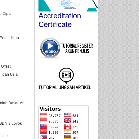
Accreditation
a Cipta.
Certificate
 Pendidikan
Offset.
ni dan Usia
olah Dasar. An-
2 SDN 3 Loyok
line.