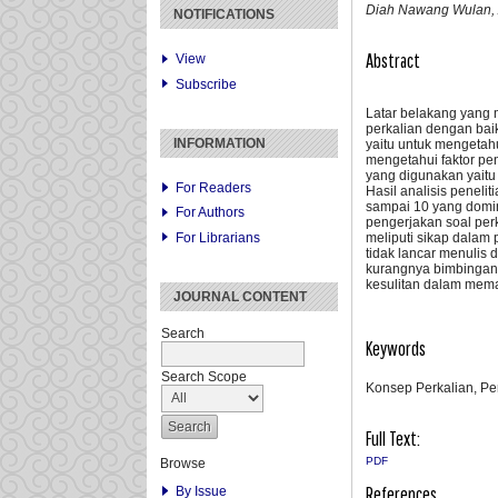
Diah Nawang Wulan, 
NOTIFICATIONS
Abstract
View
Subscribe
Latar belakang yang 
perkalian dengan bai
INFORMATION
yaitu untuk mengetah
mengetahui faktor pe
yang digunakan yaitu p
For Readers
Hasil analisis penel
sampai 10 yang domin
For Authors
pengerjakan soal per
For Librarians
meliputi sikap dalam
tidak lancar menulis
kurangnya bimbingan 
kesulitan dalam mem
JOURNAL CONTENT
Search
Keywords
Search Scope
Konsep Perkalian, Per
Full Text:
PDF
Browse
References
By Issue