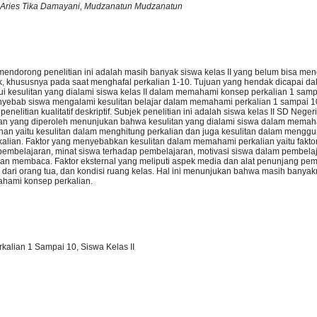
Aries Tika Damayani, Mudzanatun Mudzanatun
mendorong penelitian ini adalah masih banyak siswa kelas II yang belum bisa men
k, khususnya pada saat menghafal perkalian 1-10. Tujuan yang hendak dicapai dal
ui kesulitan yang dialami siswa kelas II dalam memahami konsep perkalian 1 sam
nyebab siswa mengalami kesulitan belajar dalam memahami perkalian 1 sampai 10.
enelitian kualitatif deskriptif. Subjek penelitian ini adalah siswa kelas II SD Nege
itian yang diperoleh menunjukan bahwa kesulitan yang dialami siswa dalam memah
an yaitu kesulitan dalam menghitung perkalian dan juga kesulitan dalam mengg
kalian. Faktor yang menyebabkan kesulitan dalam memahami perkalian yaitu faktor
 pembelajaran, minat siswa terhadap pembelajaran, motivasi siswa dalam pembela
 dan membaca. Faktor eksternal yang meliputi aspek media dan alat penunjang pem
dari orang tua, dan kondisi ruang kelas. Hal ini menunjukan bahwa masih banyak
ahami konsep perkalian.
kalian 1 Sampai 10, Siswa Kelas II