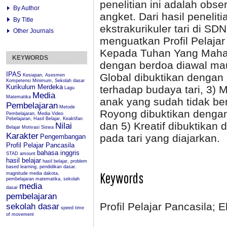
penelitian ini adalah obs
By Author
angket. Dari hasil peneli
By Title
ekstrakurikuler tari di S
Other Journals
menguatkan Profil Pelajar
Kepada Tuhan Yang Maha 
KEYWORDS
dengan berdoa diawal mau
IPAS
Global dibuktikan dengan
Kesiapan, Asesmen
Kompetensi Minimum, Sekolah dasar
Kurikulum Merdeka
terhadap budaya tari, 3) 
Lagu
Media
Matematika
anak yang sudah tidak ber
Pembelajaran
Metode
Royong dibuktikan denga
Pembelajaran, Media Video
Pebelajaran, Hasil Belajar, Keaktifan
dan 5) Kreatif dibuktika
Nilai
Belajar
Motivasi Siswa
Karakter
pada tari yang diajarkan.
Pengembangan
Profil Pelajar Pancasila
bahasa inggris
STAD
amount
hasil belajar
hasil belajar, problem
based learning, pendidikan dasar.
Keywords
magnitude
media dakota,
pembelajaran matematika, sekolah
media
dasar
pembelajaran
Profil Pelajar Pancasila; E
sekolah dasar
speed
time
of movement