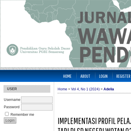
HOME
ABOUT
LOGIN
REGISTER
USER
Home
>
Vol 4, No 1 (2024)
>
Adelia
Username
Password
Remember me
IMPLEMENTASI PROFIL PEL
TARI DI SD NEGERI WOTAN 0