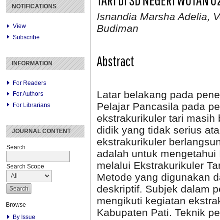
NOTIFICATIONS
Isnandia Marsha Adelia, 
View
Budiman
Subscribe
Abstract
INFORMATION
For Readers
Latar belakang pada penel
For Authors
Pelajar Pancasila pada p
For Librarians
ekstrakurikuler tari masih
didik yang tidak serius a
JOURNAL CONTENT
ekstrakurikuler berlangsun
Search
adalah untuk mengetahui I
melalui Ekstrakurikuler T
Search Scope
Metode yang digunakan dal
deskriptif. Subjek dalam p
mengikuti kegiatan ekstra
Browse
Kabupaten Pati. Teknik 
By Issue