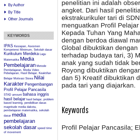
penelitian ini adalah obs
By Author
angket. Dari hasil peneli
By Title
ekstrakurikuler tari di S
Other Journals
menguatkan Profil Pelajar
Kepada Tuhan Yang Maha 
KEYWORDS
dengan berdoa diawal mau
IPAS
Global dibuktikan dengan
Kesiapan, Asesmen
Kompetensi Minimum, Sekolah dasar
Kurikulum Merdeka
terhadap budaya tari, 3) 
Lagu
Media
Matematika
anak yang sudah tidak ber
Pembelajaran
Metode
Royong dibuktikan denga
Pembelajaran, Media Video
Pebelajaran, Hasil Belajar, Keaktifan
dan 5) Kreatif dibuktika
Nilai
Belajar
Motivasi Siswa
Karakter
pada tari yang diajarkan.
Pengembangan
Profil Pelajar Pancasila
bahasa inggris
STAD
amount
hasil belajar
hasil belajar, problem
based learning, pendidikan dasar.
Keywords
magnitude
media dakota,
pembelajaran matematika, sekolah
media
dasar
pembelajaran
Profil Pelajar Pancasila; E
sekolah dasar
speed
time
of movement