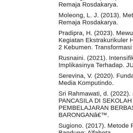
Remaja Rosdakarya.
Moleong, L. J. (2013). Met
Remaja Rosdakarya.
Pradipra, H. (2023). Mewu
Kegiatan Ekstrakurikuler
2 Kebumen. Transformasi P
Rusnaini. (2021). Intensifi
Implikasinya Terhadap.
Serevina, V. (2020). Fund
Media Komputindo.
Sri Rahmawati, d. (202
PANCASILA DI SEKOLA
PEMBELAJARAN BERBAS
BARONGANâ€™.
Sugiono. (2017). Metode Pe
Bandung: Alfabeta.