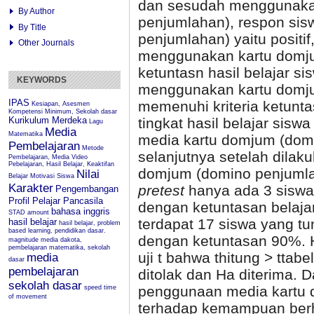
dan sesudah menggunaka
By Author
penjumlahan), respon sis
By Title
penjumlahan) yaitu positif
Other Journals
menggunakan kartu domju
ketuntasn hasil belajar s
KEYWORDS
menggunakan kartu domj
IPAS
memenuhi kriteria ketunta
Kesiapan, Asesmen
Kompetensi Minimum, Sekolah dasar
Kurikulum Merdeka
tingkat hasil belajar si
Lagu
Media
Matematika
media kartu domjum (dom
Pembelajaran
Metode
selanjutnya setelah dila
Pembelajaran, Media Video
Pebelajaran, Hasil Belajar, Keaktifan
domjum (domino penjuml
Nilai
Belajar
Motivasi Siswa
Karakter
pretest
hanya ada 3 siswa
Pengembangan
Profil Pelajar Pancasila
dengan ketuntasan belajar
bahasa inggris
STAD
amount
terdapat 17 siswa yang tu
hasil belajar
hasil belajar, problem
based learning, pendidikan dasar.
dengan ketuntasan 90%. Ha
magnitude
media dakota,
pembelajaran matematika, sekolah
uji t bahwa thitung > tta
media
dasar
pembelajaran
ditolak dan Ha diterima. 
sekolah dasar
penggunaan media kartu 
speed
time
of movement
terhadap kemampuan berhi