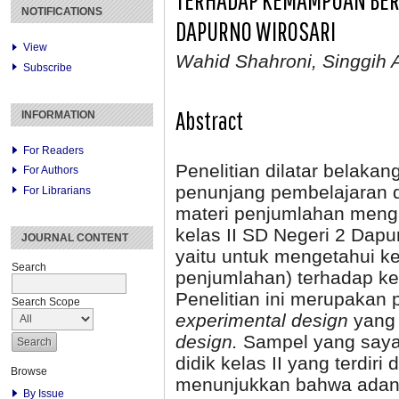
NOTIFICATIONS
DAPURNO WIROSARI
View
Wahid Shahroni, Singgih A
Subscribe
Abstract
INFORMATION
For Readers
Penelitian dilatar belak
For Authors
penunjang pembelajaran 
For Librarians
materi penjumlahan menga
kelas II SD Negeri 2 Dapu
JOURNAL CONTENT
yaitu untuk mengetahui k
Search
penjumlahan) terhadap ke
Penelitian ini merupakan 
Search Scope
experimental design
yang
design.
Sampel
yang saya
didik kelas II yang terdiri 
Browse
menunjukkan bahwa adany
By Issue