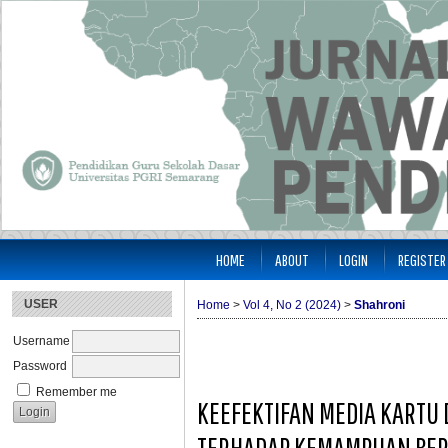
HOME
ABOUT
LOGIN
REGISTER
USER
Home
>
Vol 4, No 2 (2024)
>
Shahroni
Username
Password
Remember me
KEEFEKTIFAN MEDIA KARTU
TERHADAP KEMAMPUAN BERHI