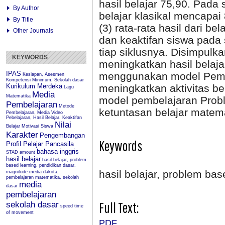
hasil belajar 75,90. Pada 
By Author
belajar klasikal mencapai
By Title
(3) rata-rata hasil dari be
Other Journals
dan keaktifan siswa pada s
tiap siklusnya. Disimpu
KEYWORDS
meningkatkan hasil belaj
IPAS
menggunakan model Pemb
Kesiapan, Asesmen
Kompetensi Minimum, Sekolah dasar
Kurikulum Merdeka
meningkatkan aktivitas be
Lagu
Media
Matematika
model pembelajaran Prob
Pembelajaran
Metode
ketuntasan belajar matema
Pembelajaran, Media Video
Pebelajaran, Hasil Belajar, Keaktifan
Nilai
Belajar
Motivasi Siswa
Karakter
Pengembangan
Keywords
Profil Pelajar Pancasila
bahasa inggris
STAD
amount
hasil belajar
hasil belajar, problem
based learning, pendidikan dasar.
hasil belajar, problem bas
magnitude
media dakota,
pembelajaran matematika, sekolah
media
dasar
pembelajaran
Full Text:
sekolah dasar
speed
time
of movement
PDF