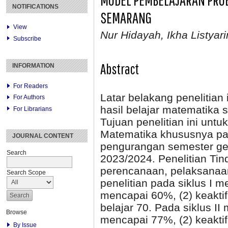
NOTIFICATIONS
SEMARANG
View
Nur Hidayah, Ikha Listyarin
Subscribe
Abstract
INFORMATION
For Readers
Latar belakang penelitian
For Authors
hasil belajar matematika 
For Librarians
Tujuan penelitian ini untu
Matematika khususnya pad
JOURNAL CONTENT
pengurangan semester gen
Search
2023/2024. Penelitian Tind
perencanaan, pelaksanaan 
Search Scope
penelitian pada siklus I m
mencapai 60%, (2) keaktif
belajar 70. Pada siklus II
Browse
mencapai 77%, (2) keaktif
By Issue