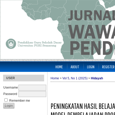
HOME
ABOUT
LOGIN
REGISTER
USER
Home
>
Vol 5, No 1 (2025)
>
Hidayah
Username
Password
Remember me
PENINGKATAN HASIL BELAJA
MODEL PEMBELAJARAN PROB