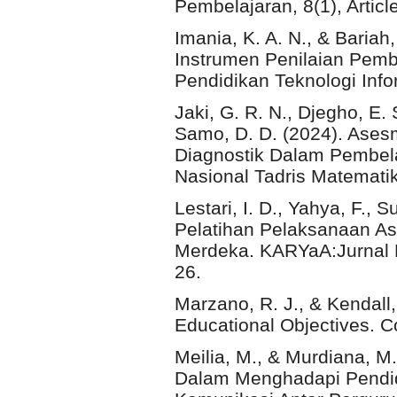
Pembelajaran, 8(1), Article
Imania, K. A. N., & Bari
Instrumen Penilaian Pembe
Pendidikan Teknologi Infor
Jaki, G. R. N., Djegho, E. S
Samo, D. D. (2024). Ase
Diagnostik Dalam Pembela
Nasional Tadris Matemati
Lestari, I. D., Yahya, F., S
Pelatihan Pelaksanaan A
Merdeka. KARYaA:Jurnal 
26.
Marzano, R. J., & Kendall
Educational Objectives. C
Meilia, M., & Murdiana, M
Dalam Menghadapi Pendidi