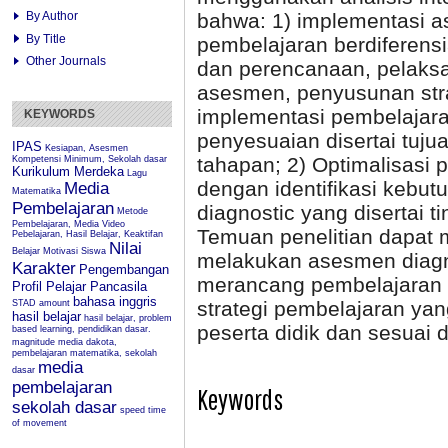
bahwa: 1) implementasi a
By Author
By Title
pembelajaran berdiferensi
Other Journals
dan perencanaan, pelaksa
asesmen, penyusunan stra
implementasi pembelajaran
KEYWORDS
penyesuaian disertai tuju
IPAS
Kesiapan, Asesmen
tahapan; 2) Optimalisasi 
Kompetensi Minimum, Sekolah dasar
Kurikulum Merdeka
Lagu
dengan identifikasi kebut
Media
Matematika
Pembelajaran
diagnostic yang disertai t
Metode
Pembelajaran, Media Video
Temuan penelitian dapat 
Pebelajaran, Hasil Belajar, Keaktifan
Nilai
Belajar
Motivasi Siswa
melakukan asesmen diagno
Karakter
Pengembangan
merancang pembelajaran b
Profil Pelajar Pancasila
bahasa inggris
strategi pembelajaran yan
STAD
amount
hasil belajar
hasil belajar, problem
peserta didik dan sesuai 
based learning, pendidikan dasar.
magnitude
media dakota,
pembelajaran matematika, sekolah
media
dasar
pembelajaran
Keywords
sekolah dasar
speed
time
of movement