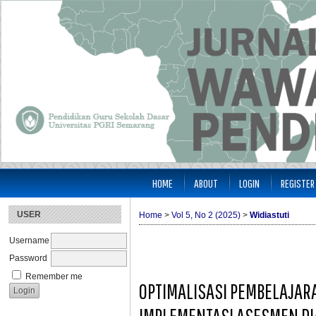
HOME
ABOUT
LOGIN
REGISTER
USER
Home
>
Vol 5, No 2 (2025)
>
Widiastuti
Username
Password
Remember me
OPTIMALISASI PEMBELAJAR
IMPLEMENTASI ASESMEN DI