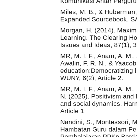
Komunikasi Antar Perguru
Miles, M. B., & Huberman,
Expanded Sourcebook. S
Morgan, H. (2014). Maximi
Learning. The Clearing Ho
Issues and Ideas, 87(1), 
MR, M. I. F., Anam, A. M., 
Awalin, F. R. N., & Yaaco
education:Democratizing l
WUNY, 6(2), Article 2.
MR, M. I. F., Anam, A. M.,
N. (2025). Positivism and 
and social dynamics. Harm
Article 1.
Nandini, S., Montessori, M
Hambatan Guru dalam Pe
Pembelajaran PPKn Berda