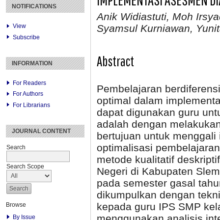
NOTIFICATIONS
Anik Widiastuti, Moh Irsy
View
Syamsul Kurniawan, Yuni
Subscribe
Abstract
INFORMATION
For Readers
Pembelajaran berdiferens
For Authors
optimal dalam implementa
For Librarians
dapat digunakan guru unt
adalah dengan melakukan 
JOURNAL CONTENT
bertujuan untuk menggali
optimalisasi pembelajara
Search
metode kualitatif deskript
Search Scope
Negeri di Kabupaten Slem
pada semester gasal tahun
dikumpulkan dengan tekn
kepada guru IPS SMP kelas 
Browse
menggunakan analisis inte
By Issue