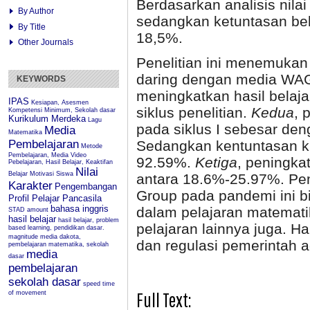
Berdasarkan analisis nila
By Author
sedangkan ketuntasan bel
By Title
18,5%.
Other Journals
Penelitian ini menemukan
daring dengan media WAG
KEYWORDS
meningkatkan hasil belaja
IPAS
Kesiapan, Asesmen
siklus penelitian.
Kedua
, 
Kompetensi Minimum, Sekolah dasar
Kurikulum Merdeka
Lagu
pada siklus I sebesar den
Media
Matematika
Pembelajaran
Sedangkan kentuntasan kl
Metode
Pembelajaran, Media Video
92.59%.
Ketiga
, peningkat
Pebelajaran, Hasil Belajar, Keaktifan
Nilai
Belajar
Motivasi Siswa
antara 18.6%-25.97%. P
Karakter
Pengembangan
Group pada pandemi ini bi
Profil Pelajar Pancasila
bahasa inggris
dalam pelajaran matematik
STAD
amount
hasil belajar
hasil belajar, problem
pelajaran lainnya juga. H
based learning, pendidikan dasar.
magnitude
media dakota,
dan regulasi pemerintah a
pembelajaran matematika, sekolah
media
dasar
pembelajaran
sekolah dasar
speed
time
Full Text:
of movement