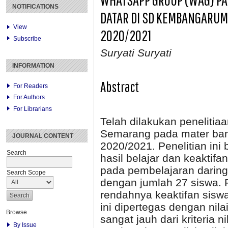
NOTIFICATIONS
DATAR DI SD KEMBANGARUM
View
2020/2021
Subscribe
Suryati Suryati
INFORMATION
Abstract
For Readers
For Authors
For Librarians
Telah dilakukan peneliti
Semarang pada mater bang
JOURNAL CONTENT
2020/2021. Penelitian ini
Search
hasil belajar dan keakti
pada pembelajaran daring.
Search Scope
dengan jumlah 27 siswa. 
rendahnya keaktifan siswa
ini dipertegas dengan nila
Browse
sangat jauh dari kriteria 
By Issue