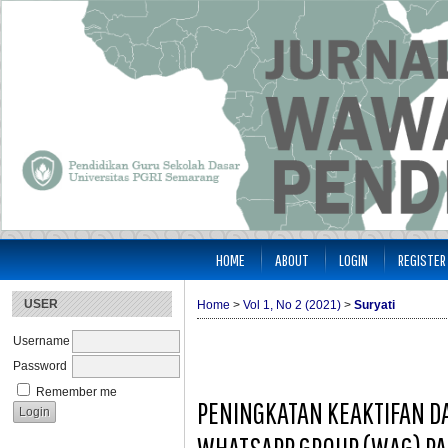
HOME
ABOUT
LOGIN
REGISTER
USER
Home
>
Vol 1, No 2 (2021)
>
Suryati
Username
Password
Remember me
PENINGKATAN KEAKTIFAN DA
WHATSAPP GROUP (WAG) P