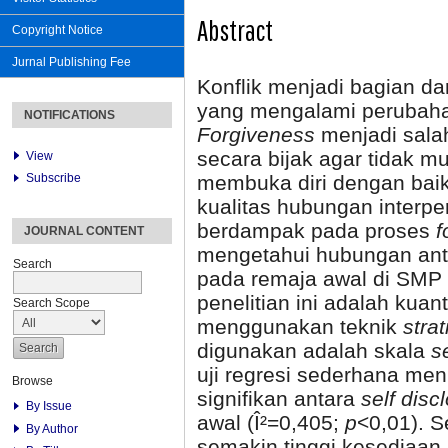
Abstract
Copyright Notice
Jurnal Publishing Fee
Konflik menjadi bagian dar
yang mengalami perubahan
NOTIFICATIONS
Forgiveness
menjadi salah
secara bijak agar tidak 
View
Subscribe
membuka diri dengan baik
kualitas hubungan interp
berdampak pada proses
f
JOURNAL CONTENT
mengetahui hubungan an
Search
pada remaja awal di SMP
penelitian ini adalah kua
Search Scope
menggunakan teknik
stra
digunakan adalah skala
s
uji regresi sederhana me
Browse
signifikan antara
self disc
By Issue
awal (Î²=0,405;
p
<0,01). S
By Author
semakin tinggi kesediaan