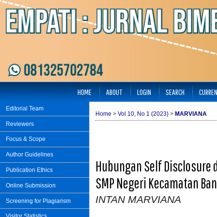
HOME
ABOUT
LOGIN
SEARCH
CURRE
Editorial Team
Home
>
Vol 10, No 1 (2023)
>
MARVIANA
Reviewers
Focus & Scope
Author Guidelines
Hubungan Self Disclosure 
Publication Ethics
SMP Negeri Kecamatan Ba
Online Submission
INTAN MARVIANA
Screening for Plagiarism
Visitor Statistics