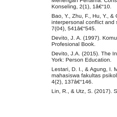
Menengah Pertama. Consil
Konseling, 2(1), 1â€“10.
Bao, Y., Zhu, F., Hu, Y., &
interpersonal conflict and 
7(04), 541â€“545.
Devito, J. A. (1997). Komu
Profesional Book.
Devito, J.A. (2015). The
York: Person Education.
Lestari, D. I., & Agung, I
mahasiswa fakultas psikol
4(2), 137â€“146.
Lin, R., & Utz, S. (2017).