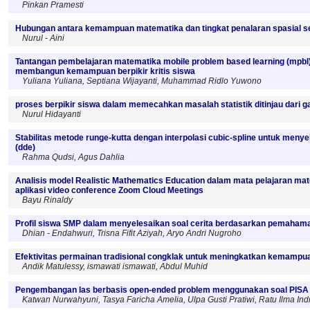
Pinkan Pramesti
Hubungan antara kemampuan matematika dan tingkat penalaran spasial se
Nurul - Aini
Tantangan pembelajaran matematika mobile problem based learning (mpbl)
membangun kemampuan berpikir kritis siswa
Yuliana Yuliana, Septiana Wijayanti, Muhammad Ridlo Yuwono
proses berpikir siswa dalam memecahkan masalah statistik ditinjau dari ga
Nurul Hidayanti
Stabilitas metode runge-kutta dengan interpolasi cubic-spline untuk menyel
(dde)
Rahma Qudsi, Agus Dahlia
Analisis model Realistic Mathematics Education dalam mata pelajaran mat
aplikasi video conference Zoom Cloud Meetings
Bayu Rinaldy
Profil siswa SMP dalam menyelesaikan soal cerita berdasarkan pemaha
Dhian - Endahwuri, Trisna Fifit Aziyah, Aryo Andri Nugroho
Efektivitas permainan tradisional congklak untuk meningkatkan kemampua
Andik Matulessy, ismawati ismawati, Abdul Muhid
Pengembangan las berbasis open-ended problem menggunakan soal PISA 
Katwan Nurwahyuni, Tasya Faricha Amelia, Ulpa Gusti Pratiwi, Ratu Ilma Indra 