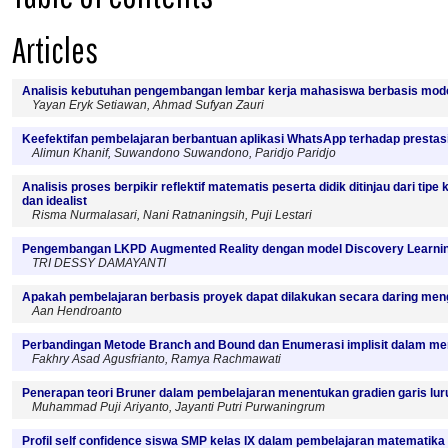
Articles
Analisis kebutuhan pengembangan lembar kerja mahasiswa berbasis mod
Yayan Eryk Setiawan, Ahmad Sufyan Zauri
Keefektifan pembelajaran berbantuan aplikasi WhatsApp terhadap prestasi 
Alimun Khanif, Suwandono Suwandono, Paridjo Paridjo
Analisis proses berpikir reflektif matematis peserta didik ditinjau dari tipe 
dan idealist
Risma Nurmalasari, Nani Ratnaningsih, Puji Lestari
Pengembangan LKPD Augmented Reality dengan model Discovery Learning 
TRI DESSY DAMAYANTI
Apakah pembelajaran berbasis proyek dapat dilakukan secara daring me
Aan Hendroanto
Perbandingan Metode Branch and Bound dan Enumerasi implisit dalam m
Fakhry Asad Agusfrianto, Ramya Rachmawati
Penerapan teori Bruner dalam pembelajaran menentukan gradien garis lur
Muhammad Puji Ariyanto, Jayanti Putri Purwaningrum
Profil self confidence siswa SMP kelas IX dalam pembelajaran matematik