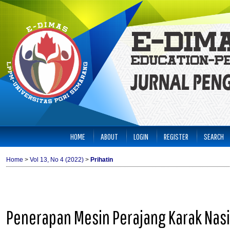
HOME
ABOUT
LOGIN
REGISTER
SEARCH
Home
>
Vol 13, No 4 (2022)
>
Prihatin
Penerapan Mesin Perajang Karak Nasi 