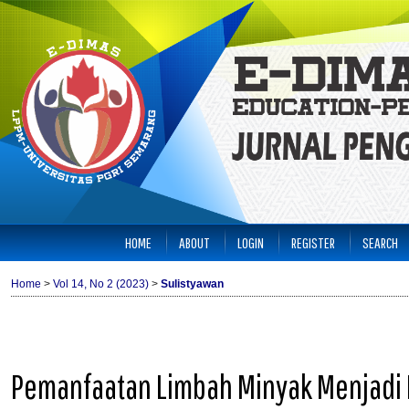
HOME
ABOUT
LOGIN
REGISTER
SEARCH
Home
>
Vol 14, No 2 (2023)
>
Sulistyawan
Pemanfaatan Limbah Minyak Menjadi L