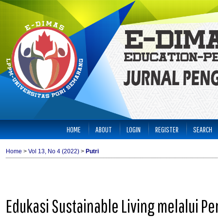
HOME
ABOUT
LOGIN
REGISTER
SEARCH
Home
>
Vol 13, No 4 (2022)
>
Putri
Edukasi Sustainable Living melalui P