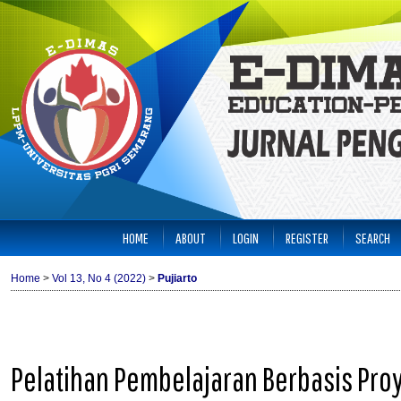
HOME
ABOUT
LOGIN
REGISTER
SEARCH
Home
>
Vol 13, No 4 (2022)
>
Pujiarto
Pelatihan Pembelajaran Berbasis Pr