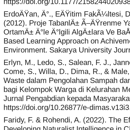
https://doi.org/10.1177/215824402093
ErdoÄŸan, Ä°., EÄŸitim FakÃ¼ltesi, D.
(2012). Proje TabanlÄ± Ã–ÄŸrenme
OrtamÄ± Ä°le Ä°lgili AlgÄ±lara Ve BaÅ
Based Learning Approach on Achiveme
Environment. Sakarya University Journ
Erlyn, M., Ledo, S., Salean, F. J., Ja
Come, S., Willa, D., Dima, R., & Male,
Waste dalam Pengolahan Sampah da
bagi Kelompok Warga di Kelurahan M
Jurnal Pengabdian kepada Masyarakat
https://doi.org/10.26877/e-dimas.v13i
Faridy, F. & Rohendi, A. (2022). The E
Developing Naturalist Intelligence in C