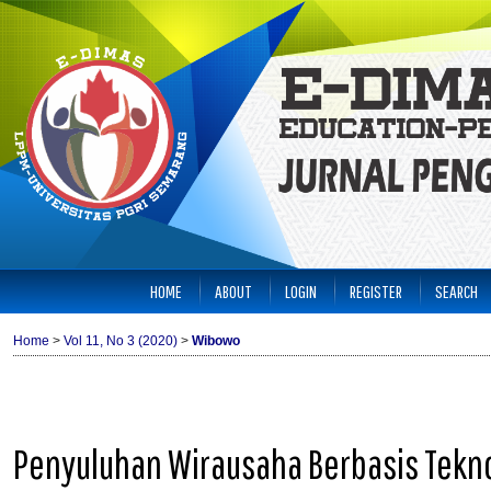
HOME
ABOUT
LOGIN
REGISTER
SEARCH
Home
>
Vol 11, No 3 (2020)
>
Wibowo
Penyuluhan Wirausaha Berbasis Tekn