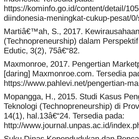
https://kominfo.go.id/content/detail
diindonesia-meningkat-cukup-pesat/0
Martiâ€™ah, S., 2017. Kewirausahaan
(Technopreneurship) dalam Perspektif 
Edutic, 3(2), 75â€“82.
Maxmonroe, 2017. Pengertian Marketpl
[daring] Maxmonroe.com. Tersedia pa
https://www.pahlevi.net/pengertian-ma
Mopangga, H., 2015. Studi Kasus Pe
Teknologi (Technopreneurship) di Provi
14(1), hal.13â€“24. Tersedia pada:
http://www.journal.unpas.ac.id/index.p
Suku Dinas Kependudukan dan Pencatat