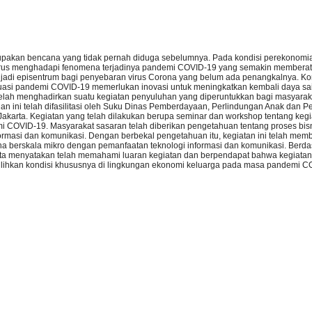
upakan bencana yang tidak pernah diduga sebelumnya. Pada kondisi perekonomian
 harus menghadapi fenomena terjadinya pandemi COVID-19 yang semakin membera
njadi episentrum bagi penyebaran virus Corona yang belum ada penangkalnya. Ko
tuasi pandemi COVID-19 memerlukan inovasi untuk meningkatkan kembali daya sai
elah menghadirkan suatu kegiatan penyuluhan yang diperuntukkan bagi masyaraka
n ini telah difasilitasi oleh Suku Dinas Pemberdayaan, Perlindungan Anak dan 
 Jakarta. Kegiatan yang telah dilakukan berupa seminar dan workshop tentang keg
mi COVID-19. Masyarakat sasaran telah diberikan pengetahuan tentang proses bisni
nformasi dan komunikasi. Dengan berbekal pengetahuan itu, kegiatan ini telah mem
 berskala mikro dengan pemanfaatan teknologi informasi dan komunikasi. Berda
ta menyatakan telah memahami luaran kegiatan dan berpendapat bahwa kegiatan i
ihkan kondisi khususnya di lingkungan ekonomi keluarga pada masa pandemi C