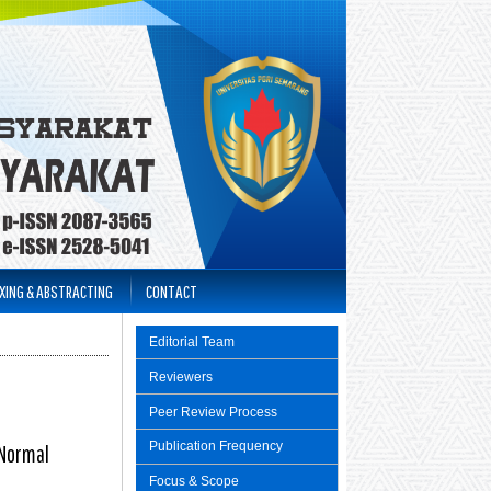
XING & ABSTRACTING
CONTACT
Editorial Team
Reviewers
Peer Review Process
Publication Frequency
 Normal
Focus & Scope