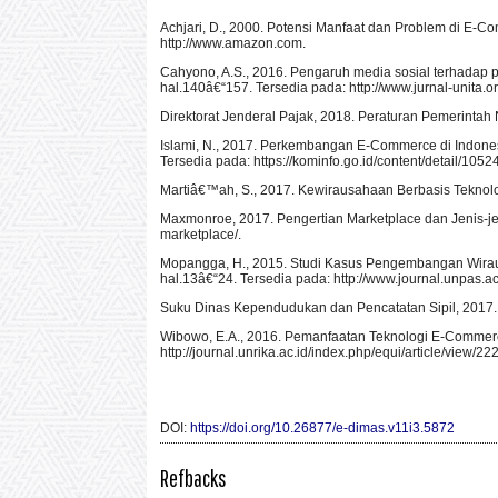
Achjari, D., 2000. Potensi Manfaat dan Problem di E-Co
http://www.amazon.com.
Cahyono, A.S., 2016. Pengaruh media sosial terhadap per
hal.140â€“157. Tersedia pada: http://www.jurnal-unita.o
Direktorat Jenderal Pajak, 2018. Peraturan Pemerinta
Islami, N., 2017. Perkembangan E-Commerce di Indones
Tersedia pada: https://kominfo.go.id/content/detail/
Martiâ€™ah, S., 2017. Kewirausahaan Berbasis Teknologi
Maxmonroe, 2017. Pengertian Marketplace dan Jenis-jen
marketplace/.
Mopangga, H., 2015. Studi Kasus Pengembangan Wirausah
hal.13â€“24. Tersedia pada: http://www.journal.unpas.ac.
Suku Dinas Kependudukan dan Pencatatan Sipil, 2017. 
Wibowo, E.A., 2016. Pemanfaatan Teknologi E-Commerce D
http://journal.unrika.ac.id/index.php/equi/article/view/222
DOI:
https://doi.org/10.26877/e-dimas.v11i3.5872
Refbacks