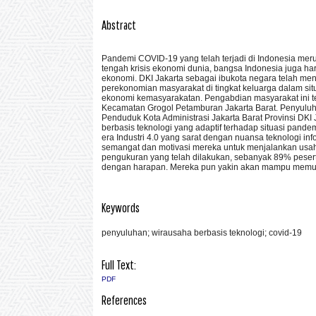
Abstract
Pandemi COVID-19 yang telah terjadi di Indonesia mer
tengah krisis ekonomi dunia, bangsa Indonesia juga
ekonomi. DKI Jakarta sebagai ibukota negara telah me
perekonomian masyarakat di tingkat keluarga dalam si
ekonomi kemasyarakatan. Pengabdian masyarakat ini t
Kecamatan Grogol Petamburan Jakarta Barat. Penyuluha
Penduduk Kota Administrasi Jakarta Barat Provinsi DKI
berbasis teknologi yang adaptif terhadap situasi pande
era Industri 4.0 yang sarat dengan nuansa teknologi i
semangat dan motivasi mereka untuk menjalankan usaha
pengukuran yang telah dilakukan, sebanyak 89% peser
dengan harapan. Mereka pun yakin akan mampu memul
Keywords
penyuluhan; wirausaha berbasis teknologi; covid-19
Full Text:
PDF
References