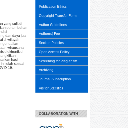
Publication Ethics
Copyright Transfer Form
 yang sulit di
Author Guidelines
tkan pertumbuhan
ndisi
Author(s) Fee
ng dan daya jual
t di wilayah
Section Policies
Pengendalian
iatan wirausaha
s elektronik di
Open Access Policy
bangkitkan
sarkan hasil
Screening for Plagiarism
ni telah sesuai
OVID-19.
Archiving
Journal Subscription
Visitor Statistics
COLLABORATION WITH