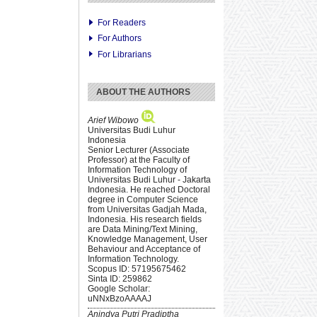
For Readers
For Authors
For Librarians
ABOUT THE AUTHORS
Arief Wibowo
Universitas Budi Luhur
Indonesia
Senior Lecturer (Associate
Professor) at the Faculty of
Information Technology of
Universitas Budi Luhur - Jakarta
Indonesia. He reached Doctoral
degree in Computer Science
from Universitas Gadjah Mada,
Indonesia. His research fields
are Data Mining/Text Mining,
Knowledge Management, User
Behaviour and Acceptance of
Information Technology.
Scopus ID: 57195675462
Sinta ID: 259862
Google Scholar:
uNNxBzoAAAAJ
Anindya Putri Pradiptha