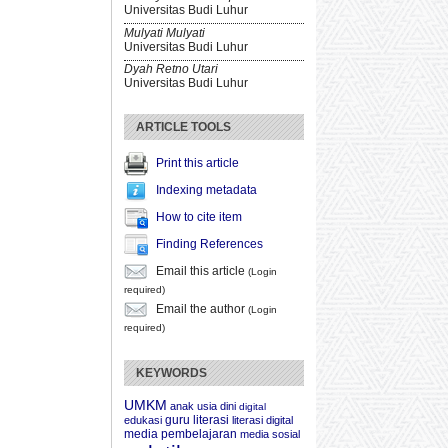
Universitas Budi Luhur
Mulyati Mulyati
Universitas Budi Luhur
Dyah Retno Utari
Universitas Budi Luhur
ARTICLE TOOLS
Print this article
Indexing metadata
How to cite item
Finding References
Email this article
(Login
required)
Email the author
(Login
required)
KEYWORDS
UMKM
anak usia dini
digital
guru
literasi
edukasi
literasi digital
media pembelajaran
media sosial