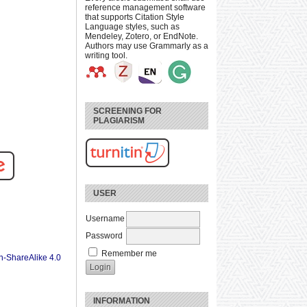
reference management software
that supports Citation Style
Language styles, such as
Mendeley, Zotero, or EndNote.
Authors may use Grammarly as a
writing tool.
SCREENING FOR
PLAGIARISM
USER
Username
Password
Remember me
n-ShareAlike 4.0
INFORMATION