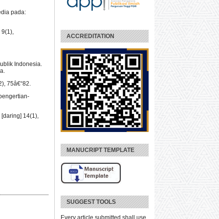
edia pada:
 9(1),
ACCREDITATION
blik Indonesia.
a.
2), 75â€“82.
pengertian-
daring] 14(1),
MANUCRIPT TEMPLATE
SUGGEST TOOLS
Every article submitted shall use