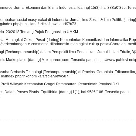
mmerce. Jurnal Ekonomi dan Bisnis Indonesia, [daring] 15(3), hal.388â€“395. Ters
ubahan sosial masyarakat di Indonesia. Jurnal Ilmu Sosial & Ilmu Politik, [daring]
rg/index.php/publiciana/article/download/79/73.
h No. 23/2018 Tentang Pajak Penghasilan UMKM.
ia Meningkat Cukup Pesat. [daring] Kementerian Komunikasi dan Informatika Repu
10524/perkembangan-e-commerce-diindonesia-meningkat-cukup-pesat/0/sorotan_medi
 (Technopreneurship) dalam Perspektif Ilmu Pendidikan. Jurnal Ilmiah Edutic, 3(
is Marketplace. [daring] Maxmonroe.com. Tersedia pada: https://www.pahlevi.net/
a Berbasis Teknologi (Technopreneurship) di Provinsi Gorontalo. Trikonomika, [
id/index.php/trikonomika/article/view/587.
Profil Wilayah Kecamatan Grogol Petamburan. Pemerintah Provinsi DKI.
alam Proses Bisnis. Equilibiria, [daring] 1(1), hal.95â€“108. Tersedia pada:
.