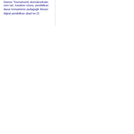
Games Tournament)
ekstrakurikuler,
seni tari, karakter siswa, pendidikan
dasar
kompetensi pedagogik
literasi
digital
pendidikan abad ke-21