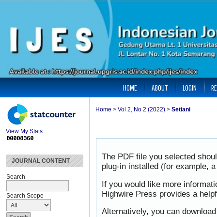
HOME
ABOUT
LOGIN
RE
Home
>
Vol 2, No 2 (2022)
>
Setiani
View My Stats
The PDF file you selected shou
JOURNAL CONTENT
plug-in installed (for example, 
Search
If you would like more informat
Highwire Press provides a help
Search Scope
Alternatively, you can download