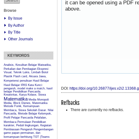
it can be opened using a PDF re
above.
Browse
By Issue
By Author
By Title
Other Journals
KEYWORDS
Analisis, Kesulitan Belajar Mateatika,
Perkalian dan Pembagian
Ekspresi
Visual, Teknik Lukis, Limbah Botol
Plastik
Flash card, Aksara Jawa,
Kompetensi penulisan
Hasil Belajar
Hasil Belajar IPAS
Kata Kunci:
DOI:
https://doi.org/10.26877/ijes.v2i2.13368
pengaruh, model make a match, hasil
belajar Pendidikan Pancasila.
Kreativitas, Karya Kolase, Siswa
Matematika
Media Monopoli
Refbacks
Media, Block Dienes, Matematika
Metode Fonik, Kemampuan
There are currently no refbacks.
Membaca, Siswa Sekolah Dasar.
Nilai
Pancasila, Metode Belajar Kelompok,
Profil Pelajar Pancasila
Pelafalan,
Membaca Permulaan
Pendidikan
karakter, Peduli lingkungan, Kegiatan
Pembiasaan
Pengaruh
Pengembangan
game papan permainan, dan
kemampuan berhitung
TGT (Teams