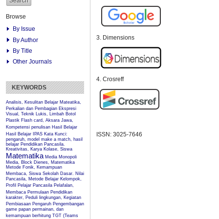
Browse
By Issue
3. Dimensions
By Author
By Title
Other Journals
4. Crosreff
KEYWORDS
Analisis, Kesulitan Belajar Mateatika,
Perkalian dan Pembagian
Ekspresi
Visual, Teknik Lukis, Limbah Botol
Plastik
Flash card, Aksara Jawa,
Kompetensi penulisan
Hasil Belajar
ISSN: 3025-7646
Hasil Belajar IPAS
Kata Kunci:
pengaruh, model make a match, hasil
belajar Pendidikan Pancasila.
Kreativitas, Karya Kolase, Siswa
Matematika
Media Monopoli
Media, Block Dienes, Matematika
Metode Fonik, Kemampuan
Membaca, Siswa Sekolah Dasar.
Nilai
Pancasila, Metode Belajar Kelompok,
Profil Pelajar Pancasila
Pelafalan,
Membaca Permulaan
Pendidikan
karakter, Peduli lingkungan, Kegiatan
Pembiasaan
Pengaruh
Pengembangan
game papan permainan, dan
kemampuan berhitung
TGT (Teams