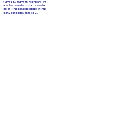
Games Tournament)
ekstrakurikuler,
seni tari, karakter siswa, pendidikan
dasar
kompetensi pedagogik
literasi
digital
pendidikan abad ke-21