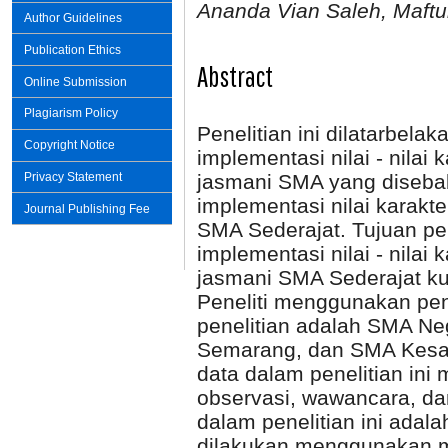
Ananda Vian Saleh, Maftu
Author Guidelines
Publication Ethics
Abstract
Online Submission
Plagiarism Policy
Penelitian ini dilatarbelak
Copyright Notice
implementasi nilai - nilai
jasmani SMA yang diseba
Privacy Statement
implementasi nilai karakt
Journal Publishing Fee
SMA Sederajat. Tujuan pen
implementasi nilai - nilai
jasmani SMA Sederajat k
Peneliti menggunakan pende
penelitian adalah SMA N
Semarang, dan SMA Kesat
data dalam penelitian ini
observasi, wawancara, da
dalam penelitian ini adala
dilakukan menggunakan mode