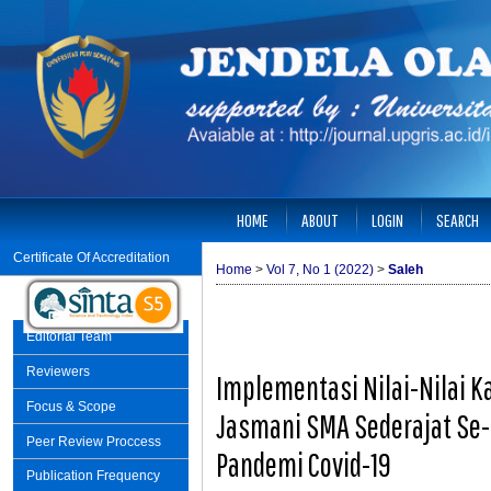
HOME
ABOUT
LOGIN
SEARCH
Certificate Of Accreditation
Home
>
Vol 7, No 1 (2022)
>
Saleh
Editorial Team
Reviewers
Implementasi Nilai-Nilai K
Focus & Scope
Jasmani SMA Sederajat Se
Peer Review Proccess
Pandemi Covid-19
Publication Frequency