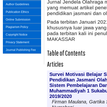
Jurnal Jendela Olahraga m
Author Guidelines
yang memuat artikel penel
Publication Ethics
pendidikan jasmani dan o
Online Submission
Pada terbitan Januari 202
khususnya luar jawa yang
Plagiarism Policy
pada terbitan kali ini pe
Copyright Notice
MAKASSAR
Privacy Statement
Journal Publishing Fee
Table of Contents
Articles
Survei Motivasi Belajar 
Pendidikan Jasmani Olah
Sistem Pembelajaran Da
Muhammadiyah 1 Sukabu
2019/2020
Firman Maulana, Gartika 