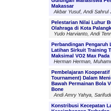
Gulungan Mahasiswa Pe
Makassar
Akbar Yusuf, Andi Sahrul 
Pelestarian Nilai Luhur 
Olahraga di Kota Palang
Yudo Harvianto, Andi Ten
Perbandingan Pengaruh L
Latihan Sirkuit Training
Maksimal VO2 Max Pada 
Herman Herman, Muhamm
Pembelajaran Kooperati
Tournament) Dalam Menig
Bawah Permainan Bola Vo
Bone
Andi Amry Yahya, Sarifud
Konstribusi Kecepatan La