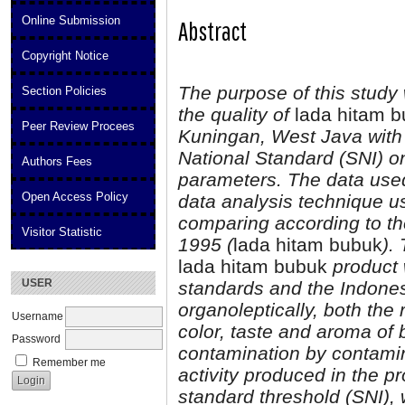
Online Submission
Abstract
Copyright Notice
The purpose of this study 
Section Policies
the quality of
lada hitam 
Peer Review Procees
Kuningan, West Java with 
National Standard (SNI) o
Authors Fees
parameters. The data used 
Open Access Policy
data analysis technique u
comparing according to th
Visitor Statistic
1995 (
lada hitam bubuk
).
lada hitam bubuk
product 
USER
standards and the Indone
organoleptically, both the
Username
color, taste and aroma of 
Password
contamination by contami
Remember me
activity produced in the pr
standard threshold (SNI), 