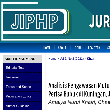
HOME
ABOUT
LOGIN
REGISTER
S
ADDITIONAL MENU
Home
>
Vol 5, No 2 (2021)
>
Khairi
Editorial Team
Reviewer
Analisis Pengawasan Mutu 
Focus and Scope
Perisa Bubuk di Kuningan, 
Publication Ethics
Amalya Nurul Khairi, Cha
Author Guideline