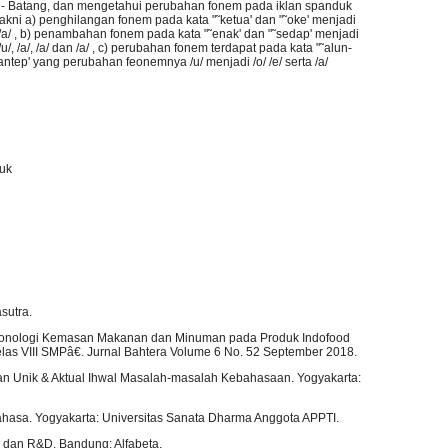
- Batang, dan mengetahui perubahan fonem pada iklan spanduk
yakni a) penghilangan fonem pada kata "˜ketua' dan "˜oke' menjadi
/, /a/ , b) penambahan fonem pada kata "˜enak' dan "˜sedap' menjadi
 /a/, /a/ dan /a/ , c) perubahan fonem terdapat pada kata "˜alun-
antep' yang perubahan feonemnya /u/ menjadi /o/ /e/ serta /a/
duk
sutra.
n Fonologi Kemasan Makanan dan Minuman pada Produk Indofood
as VIII SMPâ€. Jurnal Bahtera Volume 6 No. 52 September 2018.
an Unik & Aktual Ihwal Masalah-masalah Kebahasaan. Yogyakarta:
ahasa. Yogyakarta: Universitas Sanata Dharma Anggota APPTI.
f, dan R&D. Bandung: Alfabeta.