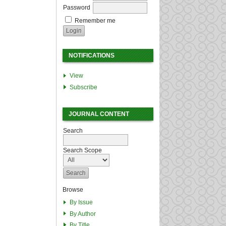
Password
Remember me
NOTIFICATIONS
View
Subscribe
JOURNAL CONTENT
Search
Search Scope
Browse
By Issue
By Author
By Title