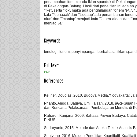
penambahan fonem pada iklan spanduk di Pekalongan 
di Pekalongan-Batang. Hasil dari penelitian ini adalah 
"˜ket'. serta "˜ok', maka ada penghilangan fonem /e/, /u
kata "˜uenaaak' dan "˜sedaap' ada penambahan fonem /u/,
alun' dan "˜mantap' menjadi kata "˜aloen-aloen' dan "˜m
menjadi /e/.
Keywords
fonologi; fonem; penyimpangan berbahasa; iklan span
Full Text:
PDF
References
Kellner, Douglas. 2010. Budoya Media.Y ogyakarta: Jala
Prianto, Angga, Bagiya, Umi Faizah. 2018. â€œKajia
dan Rencana Pelaksanaan Pembelajaran Menulis di Kel
Rahardi, Kunjana. 2009. Bahasa Prevoir Budaya: Catat
PINUS.
Sudaryanto, 2015. Metode dan Aneka Teknik Analisis B
Sugiyono. 2016. Metode Penelitian Kuantitatif, Kualitati