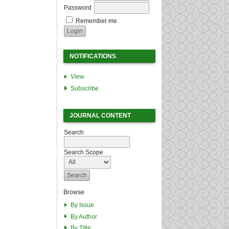
Password
Remember me
NOTIFICATIONS
View
Subscribe
JOURNAL CONTENT
Search
Search Scope
Browse
By Issue
By Author
By Title