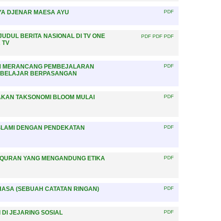
YA DJENAR MAESA AYU
PDF
DUL BERITA NASIONAL DI TV ONE
PDF
PDF
PDF
 TV
M MERANCANG PEMBEJALARAN
PDF
K BELAJAR BERPASANGAN
KAN TAKSONOMI BLOOM MULAI
PDF
SLAMI DENGAN PENDEKATAN
PDF
LQURAN YANG MENGANDUNG ETIKA
PDF
ASA (SEBUAH CATATAN RINGAN)
PDF
DI JEJARING SOSIAL
PDF