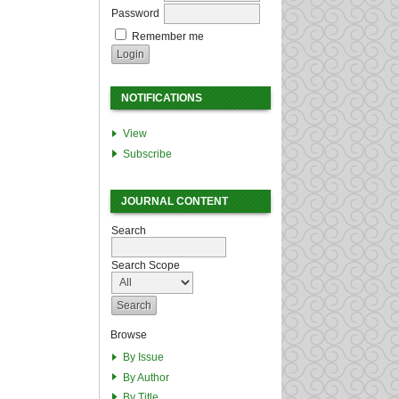
Password
Remember me
NOTIFICATIONS
View
Subscribe
JOURNAL CONTENT
Search
Search Scope
Browse
By Issue
By Author
By Title