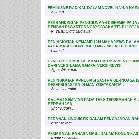
FEMINISME RADIKAL DALAM NOVEL NAYLA KAR
Asrofah .
PERBANDINGAN PENGGUNAAN DISFEMIA PADA JU
DENGAN PAWARTOS NGAYOGYAKARTA DI JOGJA
R. Yusuf Sidiq Budiawan
PENINGKATAN KEMAMPUAN MAHASISWA DALA
PADA MATA KULIAH MAGANG 2 MELALUI TEKNI
Larasati .
EVALUASI PEMBELAJARAN BAHASA MENGGUNA
DARI VERSI LAMA SAMPAI VERSI REVISI
Agus Wismanto
PENINGKATAN APRESIASI SASTRA BERNUASA I
RESEPSI SASTRA DI MAN YOGYAKARTA II
Anita Isdarmini
KALIMAT SEMATAN PADA TEKS TERJEMAHAN A
BERBAHASA
Shofiyuddin .
PERANAN LINGUISTIK DALAM PENGAJARAN BAH
Icuk Prayogi
PEMAKAIAN BAHASA GAUL DALAM KOMUNIKASI 
Nanik Setyawati