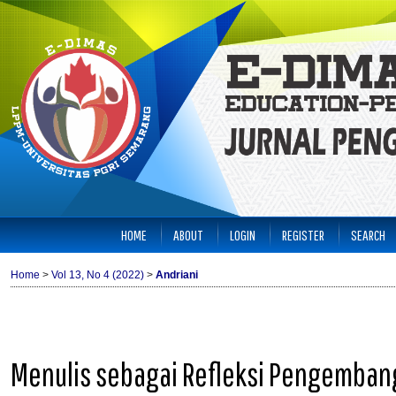
HOME
ABOUT
LOGIN
REGISTER
SEARCH
Home
>
Vol 13, No 4 (2022)
>
Andriani
Menulis sebagai Refleksi Pengembang