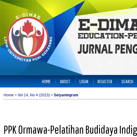
HOME
ABOUT
LOGIN
REGISTER
SEARCH
Home
>
Vol 14, No 4 (2023)
>
Setyaningrum
PPK Ormawa-Pelatihan Budidaya Indi