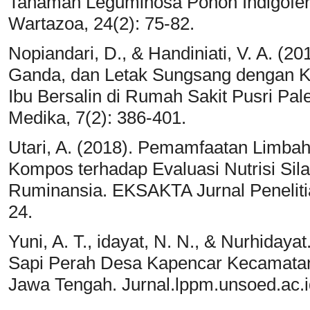
Tanaman Leguminosa Pohon Indigofera
Wartazoa, 24(2): 75-82.
Nopiandari, D., & Handiniati, V. A. (
Ganda, dan Letak Sungsang dengan K
Ibu Bersalin di Rumah Sakit Pusri P
Medika, 7(2): 386-401.
Utari, A. (2018). Pemamfaatan Limbah
Kompos terhadap Evaluasi Nutrisi Si
Ruminansia. EKSAKTA Jurnal Peneliti
24.
Yuni, A. T., idayat, N. N., & Nurhida
Sapi Perah Desa Kapencar Kecamata
Jawa Tengah. Jurnal.lppm.unsoed.ac.id