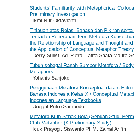
Students' Familiarity with Metaphorical Colloca
Preliminary Investigation
Ikmi Nur Oktavianti
Tinjauan atas Relasi Bahasa dan Pikiran serta
Terhadap Penerapan Teori Metafora Konseptual
the Relationship of Language and Thought and I
the Application of Conceptual Metaphor Theory
Derry Sulisti Adi Putra, Latifa Shafa Maura S
Tubuh sebagai Ranah Sumber Metafora / Body 
Metaphors
Yohanis Sanjoko
Penggunaan Metafora Konseptual dalam Buku
Bahasa Indonesia Kelas X / Conceptual Metap
Indonesian Language Textbooks
Unggul Putro Sambodo
Metafora Klub Sepak Bola (Sebuah Studi Permu
Club Metaphor (A Preliminary Study)
Icuk Prayogi, Siswanto PHM, Zainal Arifin