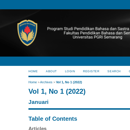
HOME
ABOUT
LOGIN
REGISTER
SEARCH
Home
>
Archives
>
Vol 1, No 1 (2022)
Vol 1, No 1 (2022)
Januari
Table of Contents
Articles