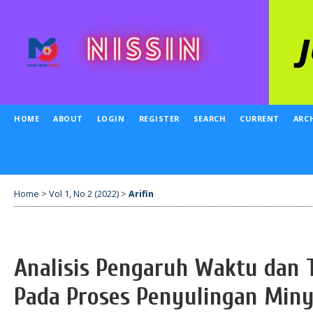
HOME
ABOUT
LOGIN
REGISTER
SEARCH
CURRENT
ARC
Home
>
Vol 1, No 2 (2022)
>
Arifin
Analisis Pengaruh Waktu dan
Pada Proses Penyulingan Miny