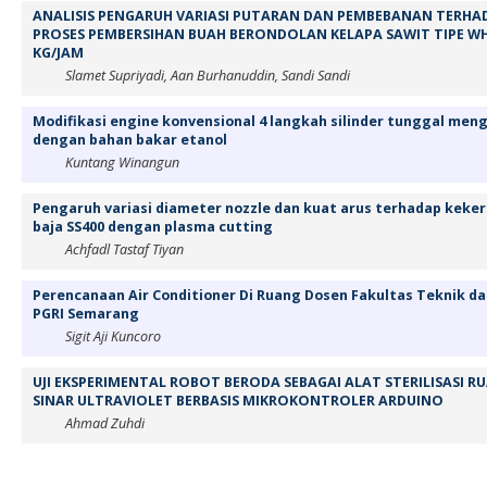
ANALISIS PENGARUH VARIASI PUTARAN DAN PEMBEBANAN TERH
PROSES PEMBERSIHAN BUAH BERONDOLAN KELAPA SAWIT TIPE W
KG/JAM
Slamet Supriyadi, Aan Burhanuddin, Sandi Sandi
Modifikasi engine konvensional 4 langkah silinder tunggal men
dengan bahan bakar etanol
Kuntang Winangun
Pengaruh variasi diameter nozzle dan kuat arus terhadap keke
baja SS400 dengan plasma cutting
Achfadl Tastaf Tiyan
Perencanaan Air Conditioner Di Ruang Dosen Fakultas Teknik da
PGRI Semarang
Sigit Aji Kuncoro
UJI EKSPERIMENTAL ROBOT BERODA SEBAGAI ALAT STERILISASI
SINAR ULTRAVIOLET BERBASIS MIKROKONTROLER ARDUINO
Ahmad Zuhdi