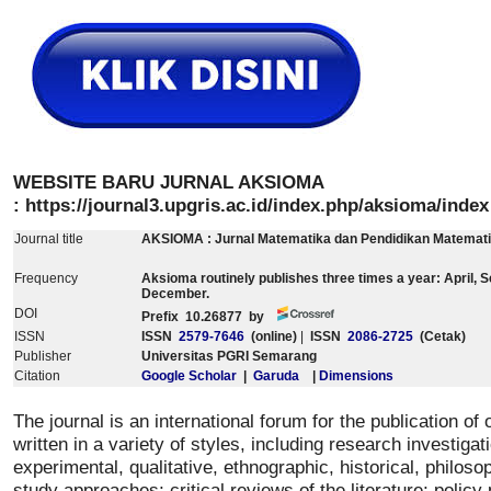
WEBSITE BARU JURNAL AKSIOMA
: https://journal3.upgris.ac.id/index.php/aksioma/index
Journal title
AKSIOMA : Jurnal Matematika dan Pendidikan Matemat
Frequency
Aksioma routinely publishes three times a year: April,
December.
DOI
Prefix 10.26877
by
ISSN
ISSN
2579-7646
(online)
|
ISSN
2086-2725
(Cetak)
Publisher
Universitas PGRI Semarang
Citation
Google Scholar
|
Garuda
|
Dimensions
The journal is an international forum for the publication of o
written in a variety of styles, including research investigat
experimental, qualitative, ethnographic, historical, philoso
study approaches; critical reviews of the literature; policy