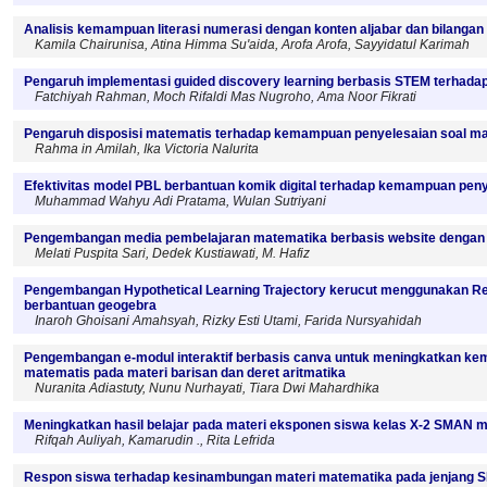
Analisis kemampuan literasi numerasi dengan konten aljabar dan bilangan s
Kamila Chairunisa, Atina Himma Su'aida, Arofa Arofa, Sayyidatul Karimah
Pengaruh implementasi guided discovery learning berbasis STEM terhadap 
Fatchiyah Rahman, Moch Rifaldi Mas Nugroho, Ama Noor Fikrati
Pengaruh disposisi matematis terhadap kemampuan penyelesaian soal m
Rahma in Amilah, Ika Victoria Nalurita
Efektivitas model PBL berbantuan komik digital terhadap kemampuan peny
Muhammad Wahyu Adi Pratama, Wulan Sutriyani
Pengembangan media pembelajaran matematika berbasis website dengan 
Melati Puspita Sari, Dedek Kustiawati, M. Hafiz
Pengembangan Hypothetical Learning Trajectory kerucut menggunakan Re
berbantuan geogebra
Inaroh Ghoisani Amahsyah, Rizky Esti Utami, Farida Nursyahidah
Pengembangan e-modul interaktif berbasis canva untuk meningkatkan 
matematis pada materi barisan dan deret aritmatika
Nuranita Adiastuty, Nunu Nurhayati, Tiara Dwi Mahardhika
Meningkatkan hasil belajar pada materi eksponen siswa kelas X-2 SMAN m
Rifqah Auliyah, Kamarudin ., Rita Lefrida
Respon siswa terhadap kesinambungan materi matematika pada jenjang