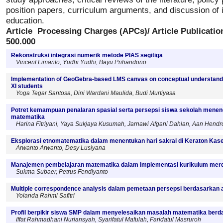
position papers, curriculum arguments, and discussion of 
education.
Article Processing Charges (APCs)/ Article Publicatio
500.000
Rekonstruksi integrasi numerik metode PIAS segitiga
Vincent Limanto, Yudhi Yudhi, Bayu Prihandono
Implementation of GeoGebra-based LMS canvas on conceptual understandi
XI students
Yoga Tegar Santosa, Dini Wardani Maulida, Budi Murtiyasa
Potret kemampuan penalaran spasial serta persepsi siswa sekolah menen
matematika
Harina Fitriyani, Yaya Sukjaya Kusumah, Jarnawi Afgani Dahlan, Aan Hendr
Eksplorasi etnomatematika dalam menentukan hari sakral di Keraton Kas
Arwanto Arwanto, Desy Lusiyana
Manajemen pembelajaran matematika dalam implementasi kurikulum merd
Sukma Subaer, Petrus Fendiyanto
Multiple correspondence analysis dalam pemetaan persepsi berdasarkan ad
Yolanda Rahmi Safitri
Profil berpikir siswa SMP dalam menyelesaikan masalah matematika berd
Iffat Rahmadhani Nuriansyah, Syarifatul Mafulah, Faridatul Masruroh