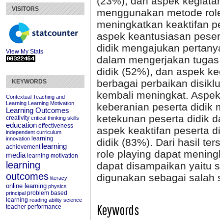
(23%), dan aspek kegiata
VISITORS
menggunakan metode role 
meningkatkan keaktifan p
aspek keantusiasan peser
didik mengajukan pertany
View My Stats
dalam mengerjakan tugas 
didik (52%), dan aspek ke
berbagai perbaikan disikl
KEYWORDS
kembali meningkat. Aspek
Contextual Teaching and
Learning
Learning Motivation
keberanian peserta didik
Learning Outcomes
ketekunan peserta didik 
creativity
critical thinking skills
education
effectiveness
aspek keaktifan peserta d
independent curriculum
learning
innovation
didik (83%). Dari hasil t
learning
achievement
role playing dapat menin
media
learning motivation
learning
dapat disampaikan yaitu 
outcomes
digunakan sebagai salah s
literacy
online learning
physics
problem based
principal
learning
reading ability
science
Keywords
teacher performance