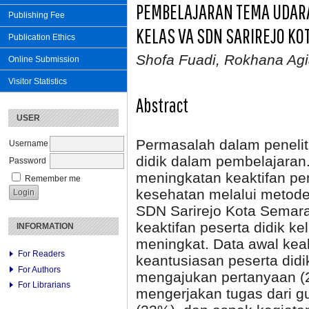
PEMBELAJARAN TEMA UDARA 
Publishing Fee
KELAS VA SDN SARIREJO K
Publication Ethics
Shofa Fuadi, Rokhana Agia
Online Submission
Visitor Statistics
Abstract
USER
Permasalah dalam peneliti
Username
didik dalam pembelajaran. 
Password
meningkatan keaktifan pe
Remember me
kesehatan melalui metode 
SDN Sarirejo Kota Semara
keaktifan peserta didik k
INFORMATION
meningkat. Data awal kea
For Readers
keantusiasan peserta didi
For Authors
mengajukan pertanyaan (2
For Librarians
mengerjakan tugas dari gu