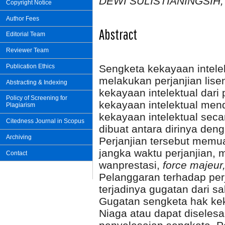
DEWI SULISTIANINGSIH
Copyright Notice
Author Fees
Abstract
Editorial Team
Reviewer Team
Publication Ethics
Sengketa kekayaan intelek
melakukan perjanjian lise
Abstracting & Indexing
kekayaan intelektual dar
Policy of Screening for
kekayaan intelektual men
Plagiarism
kekayaan intelektual seca
Citedness Journal in Scopus
dibuat antara dirinya deng
Archiving
Perjanjian tersebut memu
jangka waktu perjanjian,
Contact
wanprestasi,
force majeur
Pelanggaran terhadap per
terjadinya gugatan dari s
Gugatan sengketa hak kek
Niaga atau dapat diselesai