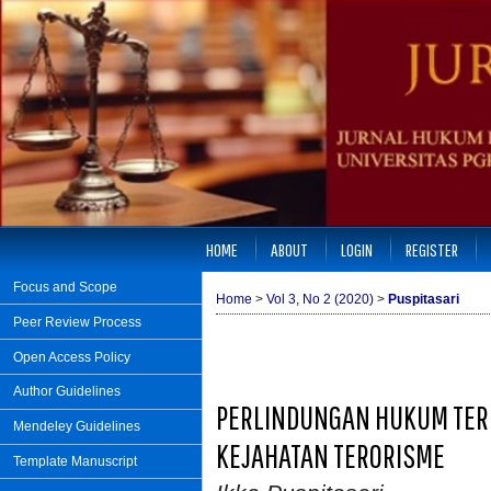
HOME
ABOUT
LOGIN
REGISTER
Focus and Scope
Home
>
Vol 3, No 2 (2020)
>
Puspitasari
Peer Review Process
Open Access Policy
Author Guidelines
PERLINDUNGAN HUKUM TERH
Mendeley Guidelines
KEJAHATAN TERORISME
Template Manuscript