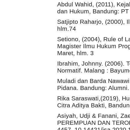
Abdul Wahid, (2011), Kej
dan Hukum, Bandung: PT R
Satjipto Raharjo, (2000), 
hlm.74
Setiono, (2004), Rule of 
Magister Ilmu Hukum Prog
Maret, hlm. 3
Ibrahim, Johnny. (2006). 
Normatif. Malang : Bayum
Muladi dan Barda Nawawi
Pidana. Bandung: Alumni.
Rika Saraswati,(2019), H
Citra Aditya Bakti, Bandu
Asiyah, Udji & Fanani, Za
PEREMPUAN DAN TERORISM
4457. 10.14421/jsa.2020.