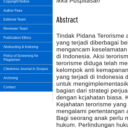
Ikka Puspitasari
Copyright Notice
Author Fees
Abstract
Editorial Team
Reviewer Team
Tindak Pidana Terorisme 
Publication Ethics
yang terjadi diberbagai be
Abstracting & Indexing
mengancam keselamatan w
di Indonesia. Aksi teroris
Policy of Screening for
Plagiarism
terorisme diduga telah me
kelompok anti kemapanan 
Citedness Journal in Scopus
yang terjadi di Indonesia
Archiving
untuk mengimplementasi
Contact
bagian dari strategi perju
dengan kcjahatan biasa. 
Kejahatan terorisme yan
mengalami pertentangan a
Bagi seorang anak perlu 
hukum. Perlindungan huk