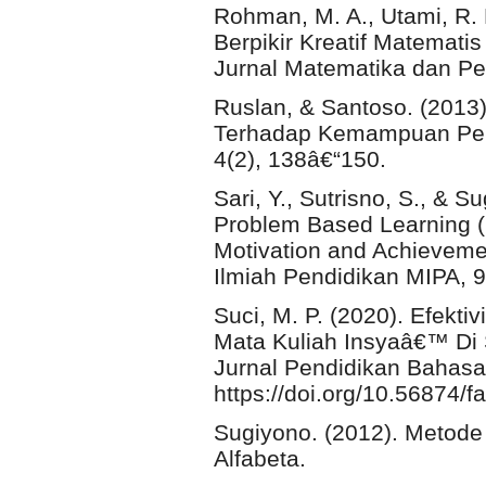
Rohman, M. A., Utami, R. E
Berpikir Kreatif Matematis
Jurnal Matematika dan Pe
Ruslan, & Santoso. (201
Terhadap Kemampuan Pena
4(2), 138â€“150.
Sari, Y., Sutrisno, S., & S
Problem Based Learning (
Motivation and Achievement
Ilmiah Pendidikan MIPA, 9
Suci, M. P. (2020). Efekt
Mata Kuliah Insyaâ€™ Di 
Jurnal Pendidikan Bahasa 
https://doi.org/10.56874/f
Sugiyono. (2012). Metode P
Alfabeta.