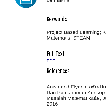
bermakna.
Keywords
Project Based Learning; K
Matematis; STEAM
Full Text:
PDF
References
Anisa,and Elyana, â€œHu
Dan Pemahaman Konsep
Masalah Matematikaâ€, Jur
2016