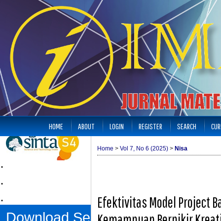
HOME
ABOUT
LOGIN
REGISTER
SEARCH
CUR
Home
>
Vol 7, No 6 (2025)
>
Nisa
.
.
.
Efektivitas Model Project 
Download Sertifikat
Kemampuan Berpikir Kreati