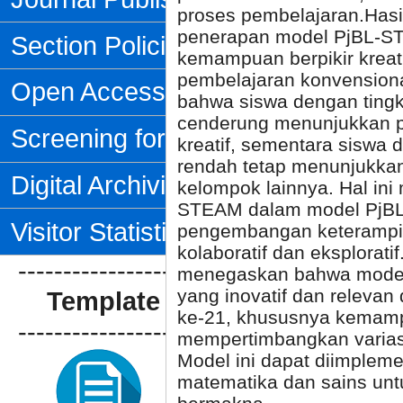
proses pembelajaran.Hasi
penerapan model PjBL-ST
Section Policies
kemampuan berpikir kreat
pembelajaran konvensiona
Open Access Policy
bahwa siswa dengan ting
cenderung menunjukkan pe
Screening for Plagiarism
kreatif, sementara sisw
rendah tetap menunjukkan
Digital Archiving
kelompok lainnya. Hal in
STEAM dalam model PjBL e
Visitor Statistics
pengembangan keterampilan
kolaboratif dan eksploratif
--------------------------------
menegaskan bahwa mode
yang inovatif dan relev
Template Artikel
ke-21, khususnya kemampu
--------------------------------
mempertimbangkan variasi
Model ini dapat diimplem
matematika dan sains un