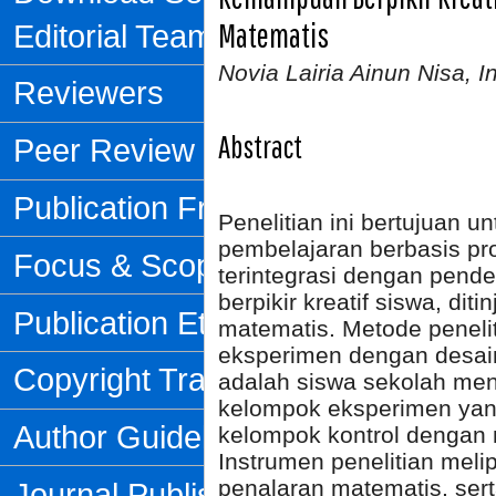
Matematis
Editorial Team
Novia Lairia Ainun Nisa, In
Reviewers
Abstract
Peer Review Process
Publication Frequency
Penelitian ini bertujuan u
pembelajaran berbasis pr
Focus & Scope
terintegrasi dengan pen
berpikir kreatif siswa, di
Publication Ethics
matematis. Metode peneli
eksperimen dengan desa
Copyright Transfer Form
adalah siswa sekolah me
kelompok eksperimen ya
Author Guidelines
kelompok kontrol dengan 
Instrumen penelitian melip
penalaran matematis, ser
Journal Publishing Fee