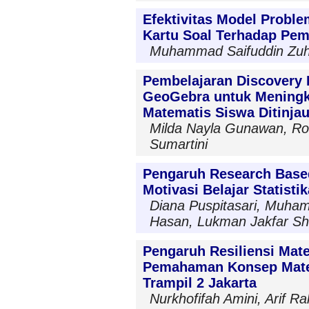
Efektivitas Model Probl
Kartu Soal Terhadap P
Muhammad Saifuddin Zuhri
Pembelajaran Discovery 
GeoGebra untuk Mening
Matematis Siswa Ditinjau
Milda Nayla Gunawan, Ros
Sumartini
Pengaruh Research Based
Motivasi Belajar Statisti
Diana Puspitasari, Muham
Hasan, Lukman Jakfar Sh
Pengaruh Resiliensi Ma
Pemahaman Konsep Mate
Trampil 2 Jakarta
Nurkhofifah Amini, Arif 