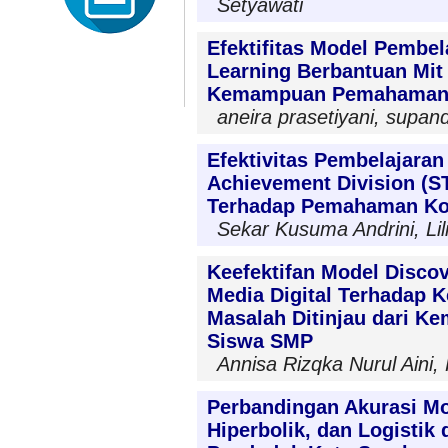
Setyawati
Efektifitas Model Pembe
Learning Berbantuan Mit
Kemampuan Pemahaman 
aneira prasetiyani, supan
Efektivitas Pembelajara
Achievement Division (
Terhadap Pemahaman Ko
Sekar Kusuma Andrini, Lil
Keefektifan Model Disco
Media Digital Terhadap
Masalah Ditinjau dari 
Siswa SMP
Annisa Rizqka Nurul Aini,
Perbandingan Akurasi Mo
Hiperbolik, dan Logisti