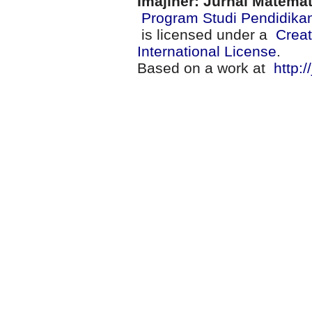
Imajiner: Jurnal Matema
Program Studi Pendidika
is licensed under a
Creat
International License
.
Based on a work at
http:/