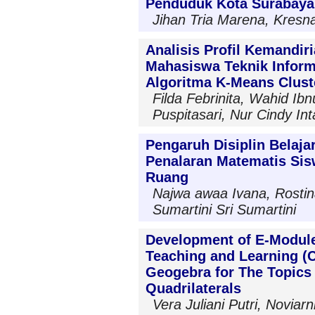
Penduduk Kota Surabaya
Jihan Tria Marena, Kresn
Analisis Profil Kemandir
Mahasiswa Teknik Infor
Algoritma K-Means Clust
Filda Febrinita, Wahid I
Puspitasari, Nur Cindy In
Pengaruh Disiplin Bela
Penalaran Matematis Sis
Ruang
Najwa awaa Ivana, Rostin
Sumartini Sri Sumartini
Development of E-Modul
Teaching and Learning (
Geogebra for The Topics 
Quadrilaterals
Vera Juliani Putri, Noviarn