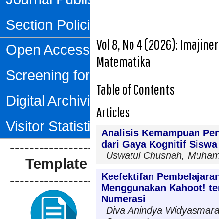
Section Policies
Vol 8, No 4 (2026): Imajine
Open Access Policy
Matematika
Screening for Plagiarism
Table of Contents
Digital Archiving
Articles
Visitor Statistics
Analisis Kemampuan Pena
dari Gaya Kognitif Sisw
--------------------------------
Uswatul Chusnah, Muham
Template Artikel
Keefektifan Pembelajara
--------------------------------
Menggunakan Kahoot! t
Numerasi
Diva Anindya Widyasmara, 