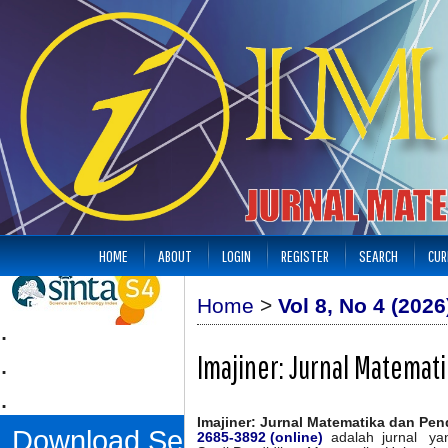
HOME
ABOUT
LOGIN
REGISTER
SEARCH
CUR
Home
>
Vol 8, No 4 (2026
.
.
Imajiner: Jurnal Matemat
.
Imajiner: Jurnal Matematika dan Pe
Download Sertifikat
2685-3892 (online)
adalah jurnal yan