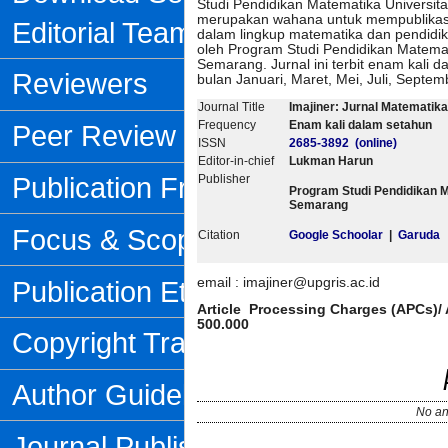
Studi Pendidikan Matematika Universit
merupakan wahana untuk mempublikasika
Editorial Team
dalam lingkup matematika dan pendidik
oleh Program Studi Pendidikan Matemat
Semarang. Jurnal ini terbit enam kali d
Reviewers
bulan Januari, Maret, Mei, Juli, Septe
Journal Title
Imajiner: Jurnal Matematik
Frequency
Enam kali dalam setahun
Peer Review Process
ISSN
2685-3892 (online)
Editor-in-chief
Lukman Harun
Publication Frequency
Publisher
Program Studi Pendidikan 
Semarang
Focus & Scope
Citation
Google Schoolar
|
Garuda
Publication Ethics
email : imajiner@upgris.ac.id
Article Processing Charges (APCs)/ A
500.000
Copyright Transfer Form
Author Guidelines
No an
Journal Publishing Fee