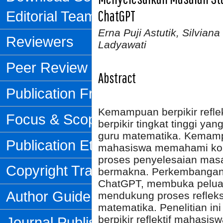
ChatGPT
Editorial Team
Erna Puji Astutik, Silvian
Reviewers
Ladyawati
Peer Review Process
Abstract
Publication Frequency
Kemampuan berpikir refle
Focus & Scope
berpikir tingkat tinggi ya
guru matematika. Kemamp
Publication Ethics
mahasiswa memahami kon
proses penyelesaian masa
Copyright Transfer Form
bermakna. Perkembangan 
ChatGPT, membuka peluan
Author Guidelines
mendukung proses reflek
matematika. Penelitian i
berpikir reflektif mahasi
Journal Publishing Fee