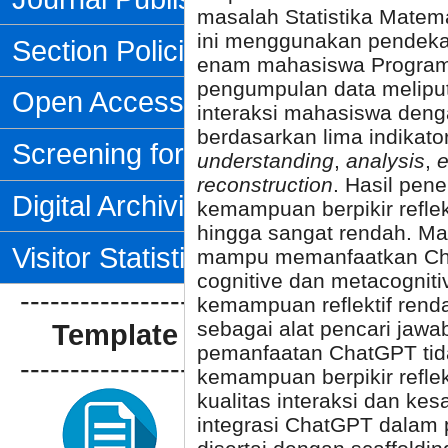
masalah Statistika Matem
ini menggunakan pendekata
Section Policies
enam mahasiswa Program 
pengumpulan data meliputi
Open Access Policy
interaksi mahasiswa deng
berdasarkan lima indikator
Screening for Plagiarism
understanding
,
analysis
,
e
reconstruction
. Hasil pen
Digital Archiving
kemampuan berpikir reflek
hingga sangat rendah. Ma
Visitor Statistics
mampu memanfaatkan Chat
cognitive dan metacognit
--------------------------------
kemampuan reflektif re
sebagai alat pencari jaw
Template Artikel
pemanfaatan ChatGPT tid
--------------------------------
kemampuan berpikir reflek
kualitas interaksi dan kes
integrasi ChatGPT dalam p