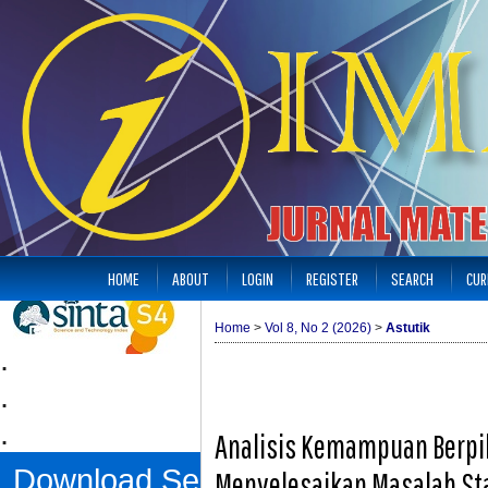
HOME
ABOUT
LOGIN
REGISTER
SEARCH
CUR
Home
>
Vol 8, No 2 (2026)
>
Astutik
.
.
.
Analisis Kemampuan Berpik
Download Sertifikat
Menyelesaikan Masalah St