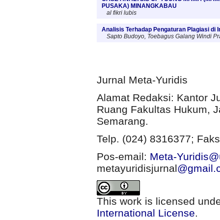
PUSAKA) MINANGKABAU
al fikri lubis
Analisis Terhadap Pengaturan Plagiasi di 
Sapto Budoyo, Toebagus Galang Windi P
Jurnal Meta-Yuridis
Alamat Redaksi: Kantor J
Ruang Fakultas Hukum, Ja
Semarang.
Telp. (024) 8316377; Faks
Pos-email:
Meta-Yuridis@u
metayuridisjurnal
@gmail.
This work is licensed und
International License
.