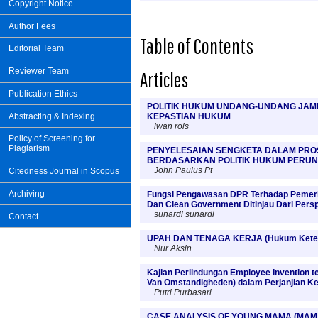
Copyright Notice
Author Fees
Table of Contents
Editorial Team
Reviewer Team
Articles
Publication Ethics
POLITIK HUKUM UNDANG-UNDANG JAM
Abstracting & Indexing
KEPASTIAN HUKUM
iwan rois
Policy of Screening for
Plagiarism
PENYELESAIAN SENGKETA DALAM PROS
BERDASARKAN POLITIK HUKUM PERUN
John Paulus Pt
Citedness Journal in Scopus
Archiving
Fungsi Pengawasan DPR Terhadap Pemer
Dan Clean Government Ditinjau Dari Persp
sunardi sunardi
Contact
UPAH DAN TENAGA KERJA (Hukum Ketena
Nur Aksin
Kajian Perlindungan Employee Invention 
Van Omstandigheden) dalam Perjanjian Ke
Putri Purbasari
CASE ANALYSIS OF YOUNG MAMA (MAM