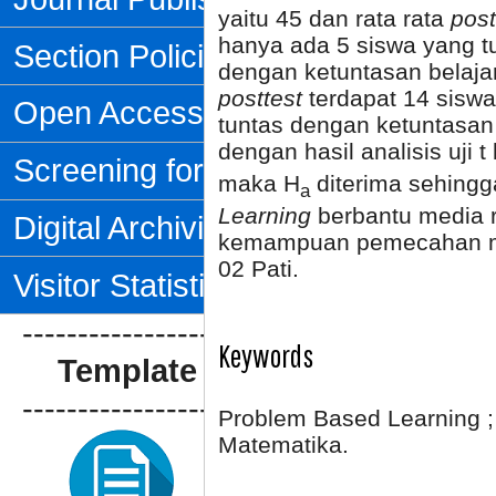
yaitu 45 dan rata rata
post
hanya ada 5 siswa yang tu
Section Policies
dengan ketuntasan belajar
posttest
terdapat 14 sisw
Open Access Policy
tuntas dengan ketuntasan 
dengan hasil analisis uji t
Screening for Plagiarism
maka H
diterima sehing
a
Learning
berbantu media 
Digital Archiving
kemampuan pemecahan ma
02 Pati.
Visitor Statistics
--------------------------------
Keywords
Template Artikel
--------------------------------
Problem Based Learning ;
Matematika.