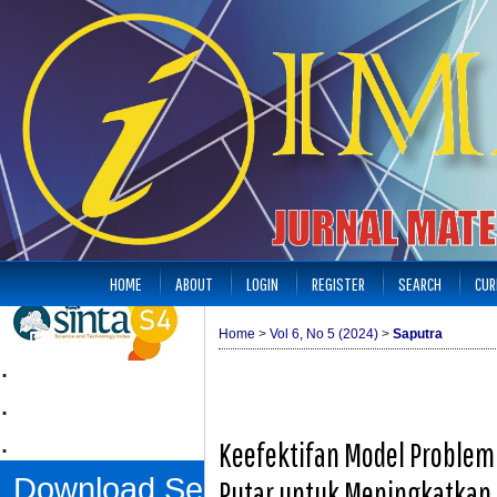
HOME
ABOUT
LOGIN
REGISTER
SEARCH
CUR
Home
>
Vol 6, No 5 (2024)
>
Saputra
.
.
.
Keefektifan Model Problem
Download Sertifikat
Putar untuk Meningkatka