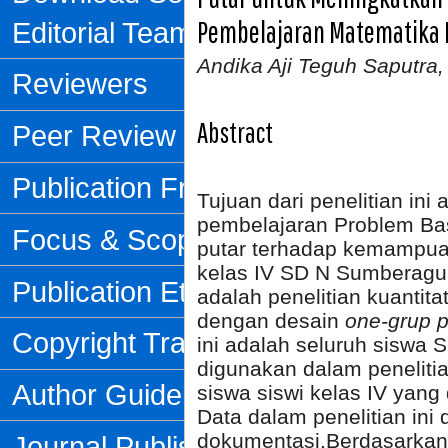
Pembelajaran Matematika K
Editorial Team
Andika Aji Teguh Saputra,
Reviewers
Abstract
Peer Review Process
Publication Frequency
Tujuan dari penelitian in
pembelajaran Problem Ba
Focus & Scope
putar terhadap kemampu
kelas IV SD N Sumberagung
Publication Ethics
adalah penelitian kuantita
dengan desain
one-grup p
Copyright Transfer Form
ini adalah seluruh siswa
digunakan dalam peneliti
Author Guidelines
siswa siswi kelas IV yan
Data dalam penelitian ini
dokumentasi.Berdasarkan 
Journal Publishing Fee