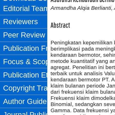
Editorial Team
Armandha Alqia Berlianti, A
Reviewers
Abstract
Peer Review Process
Peningkatan kepemilikan 
Publication Frequency
berimplikasi pada meningk
kendaraan bermotor, sehi
Focus & Scope
metode kuantitatif yang a
agregat. Penelitian ini b
terbaik untuk analisis Val
Publication Ethics
kendaraan bermotor PT. 
klaim bulanan periode Jan
Copyright Transfer Form
dari frekuensi klaim bulan
Frekuensi klaim dimodelk
Author Guidelines
Binomial, sedangkan seve
Gamma. Data frekuensi yan
Journal Publishing Fee