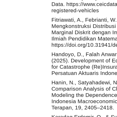
Data. https://www.ceicdat
registered-vehicles
Fitriawati, A., Febrianti, 
Mengkonstruksi Distribusi
Marginal Diskrit dengan I
Ilmiah Pendidikan Matemat
https://doi.org/10.31941/d
Handoyo, D., Falah Anwar,
(2025). Development of Ec
for Catastrophe (Re)Insura
Persatuan Aktuaris Indones
Hanin, N., Satyahadewi, N.
Comparison Analysis of C
Modeling the Dependence
Indonesia Macroeconomic 
Terapan, 19, 2405–2418.
Karadag Erdemir, O., & Su