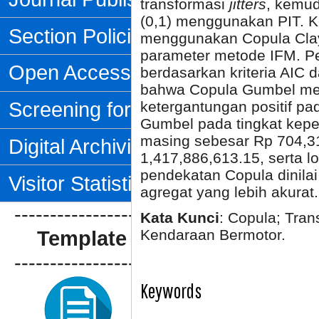
transformasi
jitters
, kemud
(0,1) menggunakan PIT. K
Section Policies
menggunakan Copula Clay
parameter metode IFM. Pe
Open Access Policy
berdasarkan kriteria AIC 
bahwa Copula Gumbel mer
Screening for Plagiarism
ketergantungan positif pa
Gumbel pada tingkat kep
masing sebesar Rp 704,3
Digital Archiving
1,417,886,613.15, serta l
pendekatan Copula dinilai
Visitor Statistics
agregat yang lebih akurat.
--------------------------------
Kata Kunci
: Copula; Trans
Kendaraan Bermotor.
Template Artikel
--------------------------------
Keywords