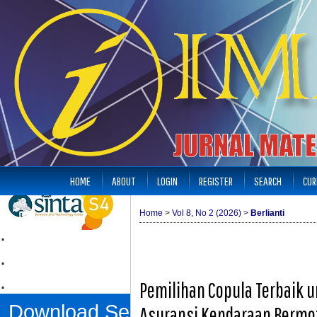
HOME
ABOUT
LOGIN
REGISTER
SEARCH
CUR
Home
>
Vol 8, No 2 (2026)
>
Berlianti
.
.
.
Pemilihan Copula Terbaik u
Download Sertifikat
Asuransi Kendaraan Bermot