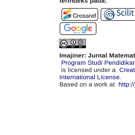
terindeks pada:
Imajiner: Jurnal Matema
Program Studi Pendidika
is licensed under a
Creat
International License
.
Based on a work at
http:/