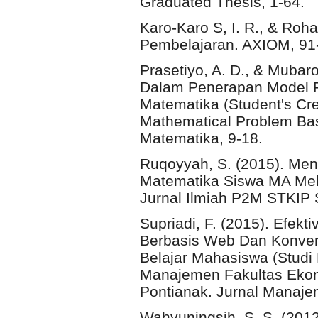
Graduated Thesis, 1-64.
Karo-Karo S, I. R., & Roh
Pembelajaran. AXIOM, 91
Prasetiyo, A. D., & Mubaro
Dalam Penerapan Model 
Matematika (Student's Cre
Mathematical Problem Bas
Matematika, 9-18.
Ruqoyyah, S. (2015). M
Matematika Siswa MA Mela
Jurnal Ilmiah P2M STKIP S
Supriadi, F. (2015). Efek
Berbasis Web Dan Konven
Belajar Mahasiswa (Stud
Manajemen Fakultas Eko
Pontianak. Jurnal Manaj
Wahyuningsih, S. S. (20