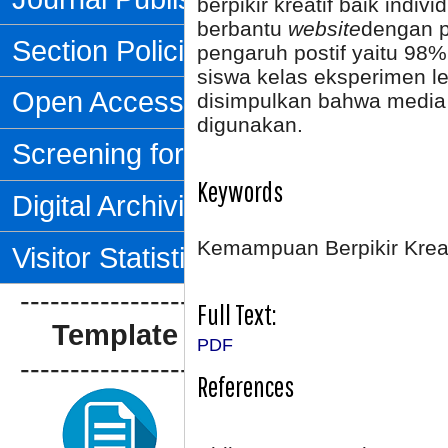
berpikir kreatif baik indi
berbantu
website
dengan 
Section Policies
pengaruh postif yaitu 98%;
siswa kelas eksperimen le
Open Access Policy
disimpulkan bahwa media
digunakan.
Screening for Plagiarism
Keywords
Digital Archiving
Kemampuan Berpikir Kreat
Visitor Statistics
--------------------------------
Full Text:
Template Artikel
PDF
--------------------------------
References