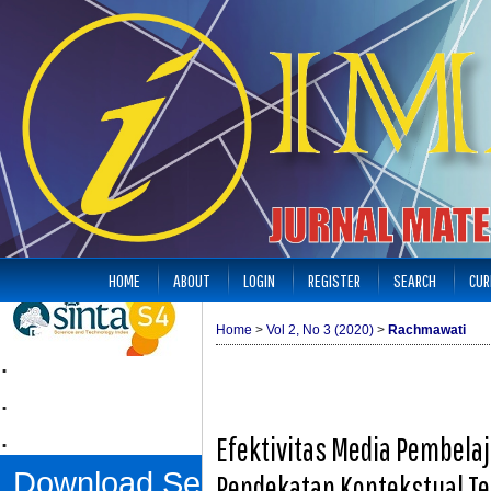
HOME
ABOUT
LOGIN
REGISTER
SEARCH
CUR
Home
>
Vol 2, No 3 (2020)
>
Rachmawati
.
.
.
Efektivitas Media Pembela
Download Sertifikat
Pendekatan Kontekstual Te