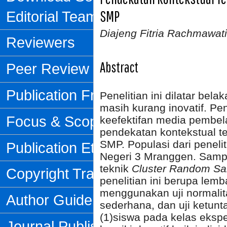
SMP
Editorial Team
Diajeng Fitria Rachmawat
Reviewers
Abstract
Peer Review Process
Publication Frequency
Penelitian ini dilatar bel
masih kurang inovatif. Pen
Focus & Scope
keefektifan media pembel
pendekatan kontekstual t
SMP. Populasi dari penelit
Publication Ethics
Negeri 3 Mranggen. Samp
teknik
Cluster Random Sa
Copyright Transfer Form
penelitian ini berupa lemb
menggunakan uji normalitas,
Author Guidelines
sederhana, dan uji ketun
(1)siswa pada kelas eks
Journal Publishing Fee