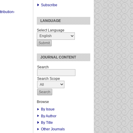
Subscribe
ribution-
LANGUAGE
Select Language
JOURNAL CONTENT
Search
Search Scope
Browse
By Issue
By Author
By Title
Other Journals