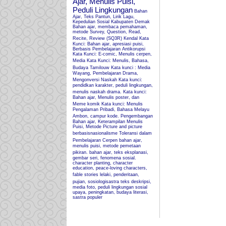
Ajar, Menulis Puisi,
Peduli Lingkungan
Bahan
Ajar, Teks Pantun, Lirik Lagu,
Kepedulian Sosial Kabupaten Demak
Bahan ajar, membaca pemahaman,
metode Survey, Question, Read,
Recite, Review (SQ3R) Kendal
Kata
Kunci: Bahan ajar, apresiasi puisi,
Berbasis Pembelajaran Antikorupsi
Kata Kunci: E-comic, Menulis cerpen,
Media
Kata Kunci: Menulis, Bahasa,
Budaya Tamilouw
Kata kunci : Media
Wayang, Pembelajaran Drama,
Mengonversi Naskah
Kata kunci:
pendidkan karakter, peduli lingkungan,
menulis naskah drama.
Kata kunci:
Bahan ajar, Menulis poster, dan
Meme komik
Kata kunci: Menulis
Pengalaman Pribadi, Bahasa Melayu
Ambon, campur kode.
Pengembangan
Bahan ajar, Keterampilan Menulis
Puisi, Metode Picture and picture
berbasisnasionalisme
Toleransi dalam
Pembelajaran Cerpen
bahan ajar,
menulis puisi, metode pemetaan
pikiran.
bahan ajar, teks eksplanasi,
gembar seri, fenomena sosial.
character planting, character
education, peace-loving characters,
fable stories
lelaki, penderitaan,
pujian, sosiologisastra
teks deskripsi,
media foto, peduli lingkungan sosial
upaya, peningkatan, budaya literasi,
sastra populer