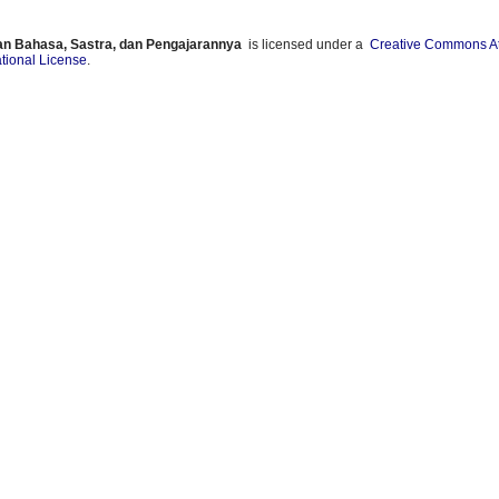
ian Bahasa, Sastra, dan Pengajarannya
is licensed under a
Creative Commons Att
ational License
.