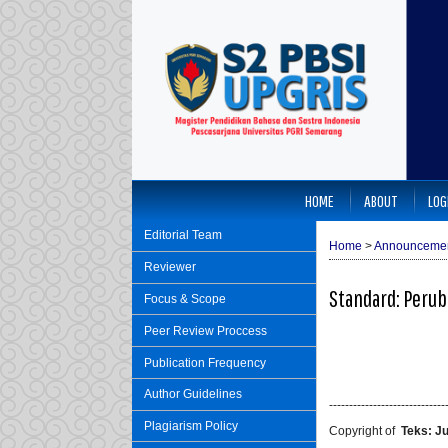
HOME
ABOUT
LOG
Editorial Team
Home
>
Announceme
Reviewer
Standard: Peru
Focus & Scope
Peer Review Proccess
Publication Frequency
Author Guidelines
-----------------------------
Plagiarism Policy
Copyright of
Teks: J