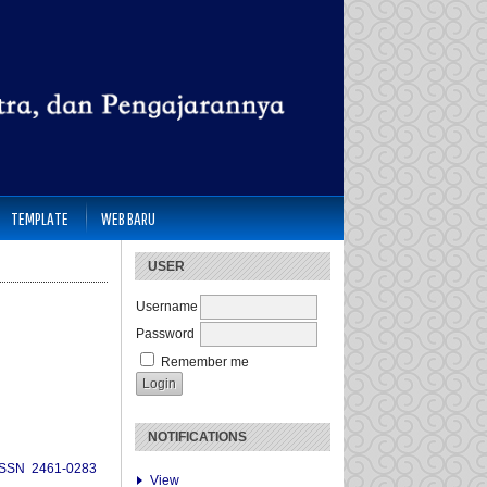
TEMPLATE
WEB BARU
USER
Username
Password
Remember me
NOTIFICATIONS
ISSN 2461-0283
View