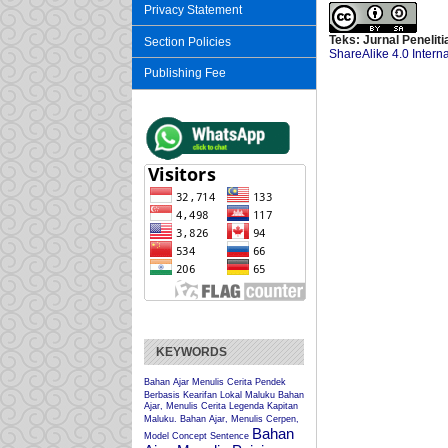
Privacy Statement
Teks: Jurnal Penelit
Section Policies
ShareAlike 4.0 Intern
Publishing Fee
KEYWORDS
Bahan Ajar Menulis Cerita Pendek
Berbasis Kearifan Lokal Maluku
Bahan
Ajar, Menulis Cerita Legenda Kapitan
Maluku.
Bahan Ajar, Menulis Cerpen,
Bahan
Model Concept Sentence