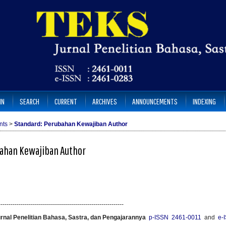
IN
SEARCH
CURRENT
ARCHIVES
ANNOUNCEMENTS
INDEXING
nts
>
Standard: Perubahan Kewajiban Author
bahan Kewajiban Author
--------------------------------------------------------------
urnal Penelitian Bahasa, Sastra, dan Pengajarannya
p-ISSN 2461-0011
and
e-