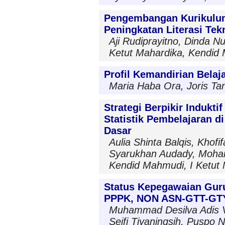
Pengembangan Kurikulum
Peningkatan Literasi Tek
Aji Rudiprayitno, Dinda Nur
Ketut Mahardika, Kendid
Profil Kemandirian Bela
Maria Haba Ora, Joris Ta
Strategi Berpikir Indukti
Statistik Pembelajaran di
Dasar
Aulia Shinta Balqis, Khofi
Syarukhan Audady, Moha
Kendid Mahmudi, I Ketut
Status Kepegawaian Guru
PPPK, NON ASN-GTT-GT
Muhammad Desilva Adis Va
Seifi Tiyaningsih, Puspo 