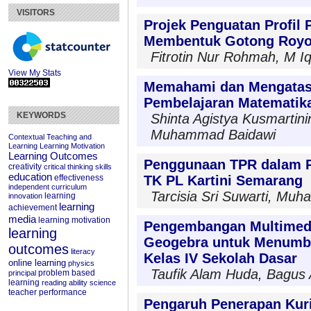
VISITORS
Projek Penguatan Profil P
Membentuk Gotong Royo
Fitrotin Nur Rohmah, M Iq
View My Stats
Memahami dan Mengatas
Pembelajaran Matematik
KEYWORDS
Shinta Agistya Kusmartini
Muhammad Baidawi
Contextual Teaching and
Learning
Learning Motivation
Learning Outcomes
Penggunaan TPR dalam Pe
creativity
critical thinking skills
education
effectiveness
TK PL Kartini Semarang
independent curriculum
Tarcisia Sri Suwarti, M
learning
innovation
learning
achievement
media
learning motivation
Pengembangan Multimedia
learning
Geogebra untuk Menumbu
outcomes
literacy
Kelas IV Sekolah Dasar
online learning
physics
Taufik Alam Huda, Bagus 
problem based
principal
learning
reading ability
science
teacher performance
Pengaruh Penerapan Kur