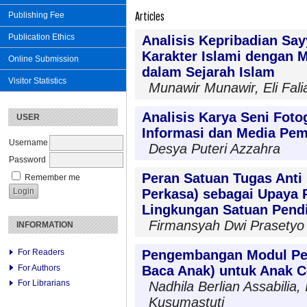
Articles
Publishing Fee
Publication Ethics
Analisis Kepribadian S
Karakter Islami dengan 
Online Submission
dalam Sejarah Islam
Visitor Statistics
Munawir Munawir, Eli Fali
Analisis Karya Seni Foto
USER
Informasi dan Media Pem
Username
Desya Puteri Azzahra
Password
Peran Satuan Tugas Anti 
Remember me
Perkasa) sebagai Upaya
Lingkungan Satuan Pend
Firmansyah Dwi Prasetyo
INFORMATION
Pengembangan Modul Pem
For Readers
For Authors
Baca Anak) untuk Anak C
For Librarians
Nadhila Berlian Assabilia,
Kusumastuti