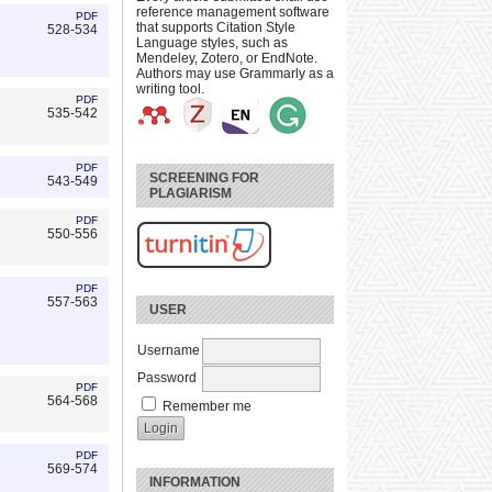
reference management software
PDF
that supports Citation Style
528-534
Language styles, such as
Mendeley, Zotero, or EndNote.
Authors may use Grammarly as a
writing tool.
PDF
535-542
PDF
SCREENING FOR
543-549
PLAGIARISM
PDF
550-556
PDF
557-563
USER
Username
Password
PDF
564-568
Remember me
PDF
569-574
INFORMATION