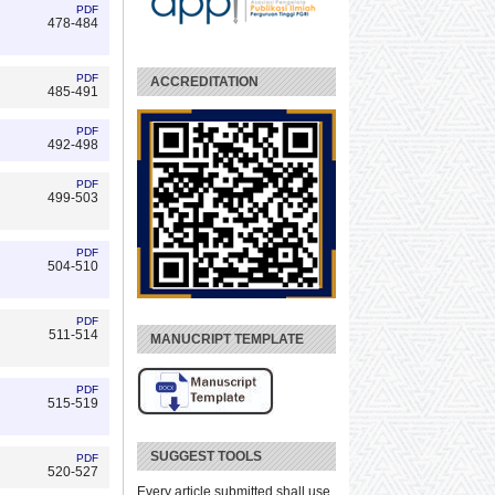
PDF
478-484
PDF
ACCREDITATION
485-491
PDF
492-498
PDF
499-503
PDF
504-510
PDF
511-514
MANUCRIPT TEMPLATE
PDF
515-519
SUGGEST TOOLS
PDF
520-527
Every article submitted shall use