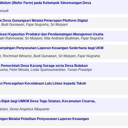
di Wafam (Wafer Farm) pada Kelompok Simemangan Desa
arsudi
 Desa Gunungsari Melalui Penerapan Platform Digital
 Budi Gunawan, Fajar Nugraha, Sri Mulyani
isasi Kapasitas Produksi dan Pendampingan Manajemen Usaha
Ratri Rahmawati, Sri Mulyani, Nita Andriani Budiman, Fajar Nugraha
dampingan Penyusunan Laporan Keuangan Sederhana bagi UKM
an, Rochmad Winarso, Budi Gunawan, Sri Mulyani, Fajar Nugraha
at Pemerintah Desa Karang Suraga serta Desa Bulakan
esuma, Febri Meutia, Lisda Syamsumardian, Yunan Prasetyo
an Pencegahan Kecelakaan Lalu Lintas kepada Tokoh
n Bijak bagi UMKM Desa Tugu Selatan, Kecamatan Cisarua,
triani, Xenia Angelica Wijayanto
gan Melalui Pelatihan Penyusunan Laporan Keuangan