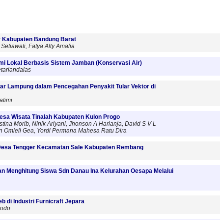
r Kabupaten Bandung Barat
 Setiawati, Fatya Alty Amalia
i Lokal Berbasis Sistem Jamban (Konservasi Air)
etariandalas
r Lampung dalam Pencegahan Penyakit Tular Vektor di
atimi
Desa Wisata Tinalah Kabupaten Kulon Progo
stina Morib, Ninik Ariyani, Jhonson A Harianja, David S V L
en Omieli Gea, Yordi Permana Mahesa Ratu Dira
g Desa Tengger Kecamatan Sale Kabupaten Rembang
Menghitung Siswa Sdn Danau Ina Kelurahan Oesapa Melalui
di Industri Furnicraft Jepara
dodo