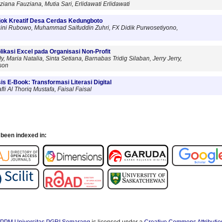
iana Fauziana, Mutia Sari, Erlidawati Erlidawati
ojok Kreatif Desa Cerdas Kedungboto
ni Rubowo, Muhammad Saifuddin Zuhri, FX Didik Purwosetiyono,
ikasi Excel pada Organisasi Non-Profit
 Maria Natalia, Sinta Setiana, Barnabas Tridig Silaban, Jerry Jerry,
son
s E-Book: Transformasi Literasi Digital
i Al Thoriq Mustafa, Faisal Faisal
been indexed in:
PPM Universitas PGRI Semarang
is licensed under a
Creative Commons Attributio