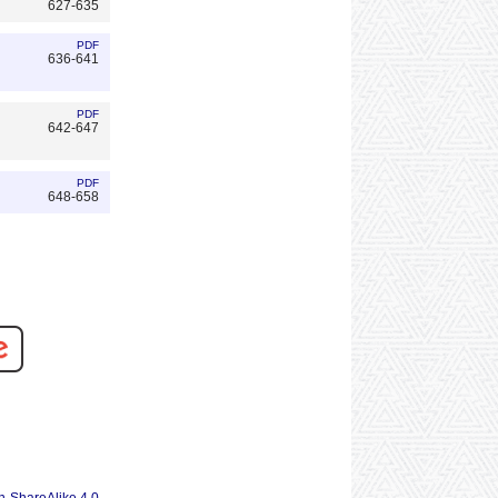
627-635
PDF
636-641
PDF
642-647
PDF
648-658
n-ShareAlike 4.0