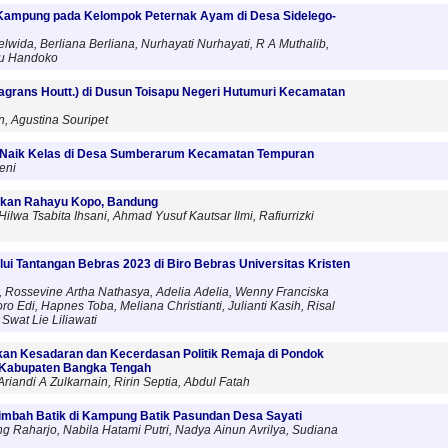
 Kampung pada Kelompok Peternak Ayam di Desa Sidelego-
elwida, Berliana Berliana, Nurhayati Nurhayati, R A Muthalib,
eru Handoko
Fragrans Houtt.) di Dusun Toisapu Negeri Hutumuri Kecamatan
, Agustina Souripet
Naik Kelas di Desa Sumberarum Kecamatan Tempuran
eni
akan Rahayu Kopo, Bandung
ilwa Tsabita Ihsani, Ahmad Yusuf Kautsar Ilmi, Rafiurrizki
i Tantangan Bebras 2023 di Biro Bebras Universitas Kristen
 Rossevine Artha Nathasya, Adelia Adelia, Wenny Franciska
o Edi, Hapnes Toba, Meliana Christianti, Julianti Kasih, Risal
 Swat Lie Liliawati
kan Kesadaran dan Kecerdasan Politik Remaja di Pondok
 Kabupaten Bangka Tengah
Ariandi A Zulkarnain, Ririn Septia, Abdul Fatah
mbah Batik di Kampung Batik Pasundan Desa Sayati
ng Raharjo, Nabila Hatami Putri, Nadya Ainun Avrilya, Sudiana