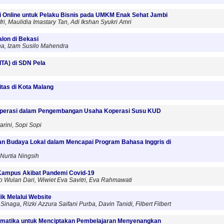
 Online untuk Pelaku Bisnis pada UMKM Enak Sehat Jambi
fri, Maulidia Imastary Tan, Adi Ikshan Syukri Amri
lon di Bekasi
a, Izam Susilo Mahendra
TA) di SDN Pela
itas di Kota Malang
 Operasi dalam Pengembangan Usaha Koperasi Susu KUD
rini, Sopi Sopi
n Budaya Lokal dalam Mencapai Program Bahasa Inggris di
, Nurtia Ningsih
Kampus Akibat Pandemi Covid-19
no Wulan Dari, Wiwiet Eva Savitri, Eva Rahmawati
ik Melalui Website
aga, Rizki Azzura Saifani Purba, Davin Tanidi, Filbert Filbert
ematika untuk Menciptakan Pembelajaran Menyenangkan