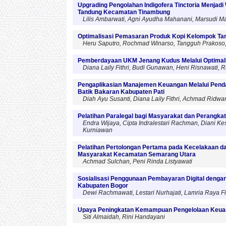
Upgrading Pengolahan Indigofera Tinctoria Menja
Tandung Kecamatan Tinambung
Lilis Ambarwati, Agni Ayudha Mahanani, Marsudi M
Optimalisasi Pemasaran Produk Kopi Kelompok Tani
Heru Saputro, Rochmad Winarso, Tangguh Prakoso,
Pemberdayaan UKM Jenang Kudus Melalui Optimal
Diana Laily Fithri, Budi Gunawan, Heni Risnawati, 
Pengaplikasian Manajemen Keuangan Melalui Pen
Batik Bakaran Kabupaten Pati
Diah Ayu Susanti, Diana Laily Fithri, Achmad Ridw
Pelatihan Paralegal bagi Masyarakat dan Perangk
Endra Wijaya, Cipta Indralestari Rachman, Diani K
Kurniawan
Pelatihan Pertolongan Pertama pada Kecelakaan d
Masyarakat Kecamatan Semarang Utara
Achmad Sulchan, Peni Rinda Listyawati
Sosialisasi Penggunaan Pembayaran Digital denga
Kabupaten Bogor
Dewi Rachmawati, Lestari Nurhajati, Lamria Raya Fi
Upaya Peningkatan Kemampuan Pengelolaan Keuan
Siti Almaidah, Rini Handayani