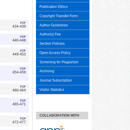
Publication Ethics
Copyright Transfer Form
PDF
Author Guidelines
434-439
Author(s) Fee
PDF
440-448
Section Policies
PDF
Open Access Policy
449-453
Screening for Plagiarism
PDF
Archiving
454-459
Journal Subscription
PDF
Visitor Statistics
460-464
PDF
465-471
COLLABORATION WITH
PDF
472-477