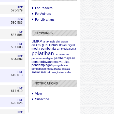
PDF
For Readers
575-579
For Authors
For Librarians
PDF
580-586
PDF
KEYWORDS
587-596
UMKM
anak usia dini
digital
PDF
guru
literasi
edukasi
literasi digital
597-603
media pembelajaran
media sosial
pelatihan
pemasaran
PDF
pemberdayaan
pemasaran digital
604-609
pemberdayaan masyarakat
pendampingan
pengabdian
pengabdian masyarakat
remaja
sosialisasi
PDF
teknologi
wirausaha
610-613
NOTIFICATIONS
PDF
614-619
View
Subscribe
PDF
620-626
PDF