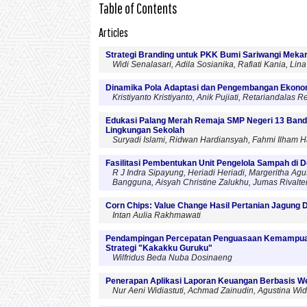
Table of Contents
Articles
Strategi Branding untuk PKK Bumi Sariwangi Meka
Widi Senalasari, Adila Sosianika, Rafiati Kania, Lina
Dinamika Pola Adaptasi dan Pengembangan Ekonom
Kristiyanto Kristiyanto, Anik Pujiati, Retariandalas R
Edukasi Palang Merah Remaja SMP Negeri 13 Banda
Lingkungan Sekolah
Suryadi Islami, Ridwan Hardiansyah, Fahmi Ilham H
Fasilitasi Pembentukan Unit Pengelola Sampah di 
R J Indra Sipayung, Heriadi Heriadi, Margeritha Agu
Bangguna, Aisyah Christine Zalukhu, Jumas Rivalt
Corn Chips: Value Change Hasil Pertanian Jagun
Intan Aulia Rakhmawati
Pendampingan Percepatan Penguasaan Kemampuan 
Strategi "Kakakku Guruku"
Wilfridus Beda Nuba Dosinaeng
Penerapan Aplikasi Laporan Keuangan Berbasis Web 
Nur Aeni Widiastuti, Achmad Zainudin, Agustina Wi