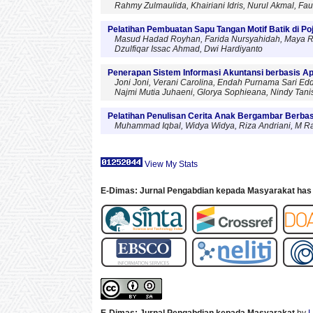
Rahmy Zulmaulida, Khairiani Idris, Nurul Akmal, Fauz
Pelatihan Pembuatan Sapu Tangan Motif Batik di P
Masud Hadad Royhan, Farida Nursyahidah, Maya Ri
Dzulfiqar Issac Ahmad, Dwi Hardiyanto
Penerapan Sistem Informasi Akuntansi berbasis Apl
Joni Joni, Verani Carolina, Endah Purnama Sari Eddy,
Najmi Mutia Juhaeni, Glorya Sophieana, Nindy Tani
Pelatihan Penulisan Cerita Anak Bergambar Berbasi
Muhammad Iqbal, Widya Widya, Riza Andriani, M Rafl
View My Stats
E-Dimas: Jurnal Pengabdian kepada Masyarakat has 
E-Dimas: Jurnal Pengabdian kepada Masyarakat
by
L