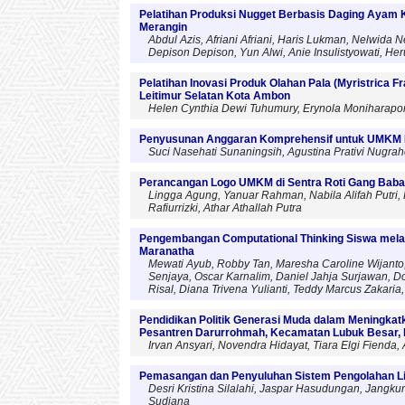
Pelatihan Produksi Nugget Berbasis Daging Ayam
Merangin
Abdul Azis, Afriani Afriani, Haris Lukman, Nelwida N
Depison Depison, Yun Alwi, Anie Insulistyowati, H
Pelatihan Inovasi Produk Olahan Pala (Myristrica 
Leitimur Selatan Kota Ambon
Helen Cynthia Dewi Tuhumury, Erynola Moniharapon
Penyusunan Anggaran Komprehensif untuk UMKM 
Suci Nasehati Sunaningsih, Agustina Prativi Nugrah
Perancangan Logo UMKM di Sentra Roti Gang Bab
Lingga Agung, Yanuar Rahman, Nabila Alifah Putri, H
Rafiurrizki, Athar Athallah Putra
Pengembangan Computational Thinking Siswa melalu
Maranatha
Mewati Ayub, Robby Tan, Maresha Caroline Wijanto,
Senjaya, Oscar Karnalim, Daniel Jahja Surjawan, Dor
Risal, Diana Trivena Yulianti, Teddy Marcus Zakaria,
Pendidikan Politik Generasi Muda dalam Meningkat
Pesantren Darurrohmah, Kecamatan Lubuk Besar,
Irvan Ansyari, Novendra Hidayat, Tiara Elgi Fienda, 
Pemasangan dan Penyuluhan Sistem Pengolahan Li
Desri Kristina Silalahi, Jaspar Hasudungan, Jangku
Sudiana