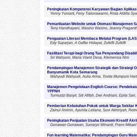
Peningkatan Kompetensi Karyawan Bagian Aplikasi
Yenny Yuniarti, Feny Tialonawarmi, Rista Aldilla Sya
Pemanfaatan Website untuk Otomasi Manajemen Sa
Teny Handhayani, Wasino Wasino, Jeanny Praganth
Penguatan Literasi Membaca Melalui Program (LASI
Edy Suparjan, A Gaffar Hidayat, Zulkifli Zulkifli
Fasilitasi Terapi bagi Orang Tua Penyandang Disabil
Sri Wahyuni, Maria Vianti Desa, Klemensia Nini
Pendampingan Manajemen Strategik dan Strategi
Banyumanik Kota Semarang
Wahyudi Wahyudi, Aulia Arma, Yovita Mumpuni Harta
Manajemen Pengelolaan English Course: Pendekata
YPPNH
Turmudzi Basyir, Siti Afifah, Dwi Andriani, Epita Sari
Pemberian Kebutuhan Pokok untuk Warga Sekitar 
Zainul Aminin, Ayunita Leliana, Suvi Akhiriyah, Ret
Peningkatan Penjualan Usaha Ekonomi Kreatif Akril
Gunawan Gunawan, Sunaryo Winardi, Frans Mikael Sin
Fun learning Matematika: Pendampingan Guru Mat