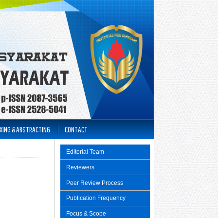
XING & ABSTRACTING
CONTACT
Editorial Team
Reviewers
Peer Review Process
Publication Frequency
Focus & Scope